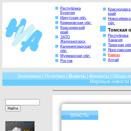
Республика
Краснодарск
Бурятия
край
Иркутская обл.
Новосибирск
Кемеровская обл.
обл.
Красноярский
Томская о
край
Республика
ЗАТО
Хакасия
Железногорск
Тверская обл
Калининградская
Ярославская
обл.
Кавказ
Мурманская обл.
Алтай
Ростов
Экономика
|
Политика
|
Власть
|
Финансы
|
Общест
Мировые новости
|