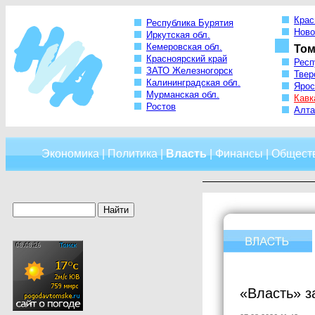
Крас
Республика Бурятия
Ново
Иркутская обл.
Кемеровская обл.
Том
Красноярский край
Респ
ЗАТО Железногорск
Твер
Калининградская обл.
Ярос
Мурманская обл.
Кавк
Ростов
Алта
Экономика
|
Политика
|
Власть
|
Финансы
|
Общест
«Власть» з