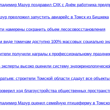
ладимир Мазур поздравил СХК с Днём работника предп
ур предложил запустить авиарейс в Томск из Бишкека
сти намерены сохранить объем лесосовосстановления
ом виде томичам доступно 100% массовых социально зн
ители получили награды к профессиональному праздни
 эксперты высоко оценили систему эндокринологическ
ратьев: строители Томской области сдадут все объекты 
роверил ход благоустройства общественных пространст
Владимир Мазур оценил семейную птицеферму в Томско