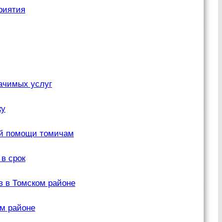
риятия
ачимых услуг
ку
ой помощи томичам
в срок
в в Томском районе
м районе