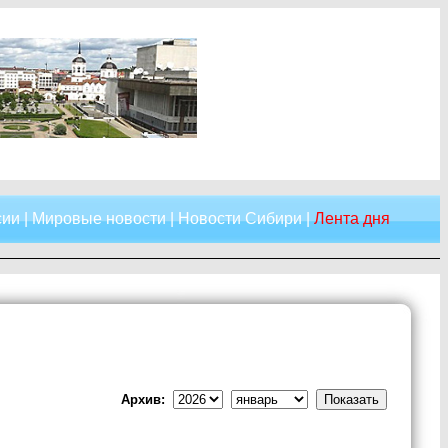
сии
|
Мировые новости
|
Новости Сибири
|
Лента дня
Архив: