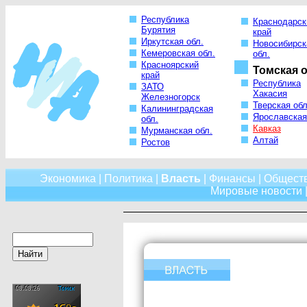
Республика
Краснодарск
Бурятия
край
Иркутская обл.
Новосибирск
Кемеровская обл.
обл.
Красноярский
Томская о
край
Республика
ЗАТО
Хакасия
Железногорск
Тверская обл
Калининградская
Ярославская
обл.
Кавказ
Мурманская обл.
Алтай
Ростов
Экономика
|
Политика
|
Власть
|
Финансы
|
Общест
Мировые новости
|