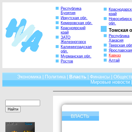
Республика
Краснодарск
Бурятия
край
Иркутская обл.
Новосибирск
Кемеровская обл.
обл.
Красноярский
Томская о
край
Республика
ЗАТО
Хакасия
Железногорск
Тверская обл
Калининградская
Ярославская
обл.
Кавказ
Мурманская обл.
Алтай
Ростов
Экономика
|
Политика
|
Власть
|
Финансы
|
Общест
Мировые новости
|