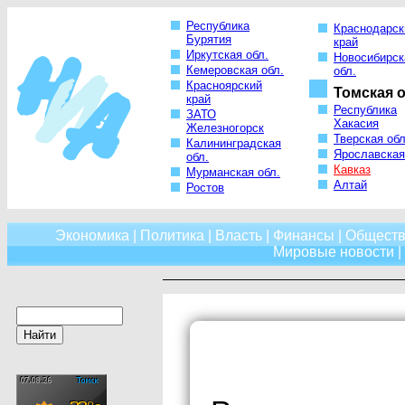
Республика
Краснодарск
Бурятия
край
Иркутская обл.
Новосибирск
Кемеровская обл.
обл.
Красноярский
Томская о
край
Республика
ЗАТО
Хакасия
Железногорск
Тверская обл
Калининградская
Ярославская
обл.
Кавказ
Мурманская обл.
Алтай
Ростов
Экономика
|
Политика
|
Власть
|
Финансы
|
Обществ
Мировые новости
|