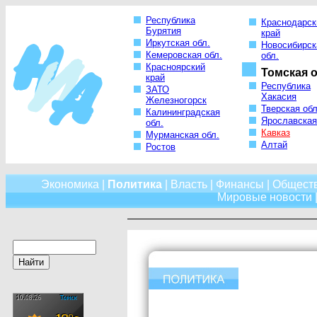
Республика
Краснодарск
Бурятия
край
Иркутская обл.
Новосибирск
Кемеровская обл.
обл.
Красноярский
Томская о
край
Республика
ЗАТО
Хакасия
Железногорск
Тверская обл
Калининградская
Ярославская
обл.
Кавказ
Мурманская обл.
Алтай
Ростов
Экономика
|
Политика
|
Власть
|
Финансы
|
Общест
Мировые новости
|