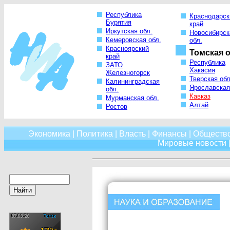
Республика
Краснодарск
Бурятия
край
Иркутская обл.
Новосибирск
Кемеровская обл.
обл.
Красноярский
Томская о
край
Республика
ЗАТО
Хакасия
Железногорск
Тверская обл
Калининградская
Ярославская
обл.
Кавказ
Мурманская обл.
Алтай
Ростов
Экономика
|
Политика
|
Власть
|
Финансы
|
Обществ
Мировые новости
|