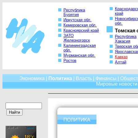
Краснодарс
Республика
край
Бурятия
Новосибирс
Иркутская обл.
обл.
Кемеровская обл.
Красноярский край
Томская 
ЗАТО
Республика
Железногорск
Хакасия
Калининградская
Тверская об
обл.
Ярославская
Мурманская обл.
Кавказ
Ростов
Алтай
Экономика
|
Политика
|
Власть
|
Финансы
|
Общест
Мировые новости