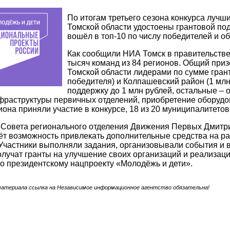
По итогам третьего сезона конкурса лучш
Томской области удостоены грантовой по
вошёл в топ-10 по числу победителей и о
Как сообщили НИА Томск в правительстве
тысяч команд из 84 регионов. Общий приз
Томской области лидерами по сумме грант
победителя) и Колпашевский район (1 млн
поддержку до 1 млн рублей, остальные – о
фраструктуры первичных отделений, приобретение оборудо
иона приняли участие в конкурсе, 18 из 20 муниципалитето
Совета регионального отделения Движения Первых Дмитрий
ёт возможность привлекать дополнительные средства на ра
Участники выполняли задания, организовывали события и
лучат гранты на улучшение своих организаций и реализа
о президентскому нацпроекту «Молодёжь и дети».
материала ссылка на Независимое информационное агентство обязательна!