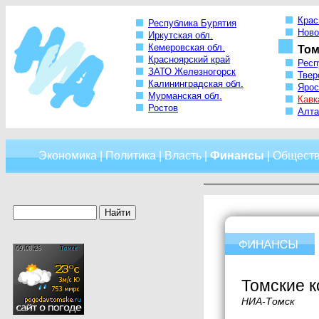
Крас
Республика Бурятия
Ново
Иркутская обл.
Кемеровская обл.
Том
Красноярский край
Респ
ЗАТО Железногорск
Твер
Калининградская обл.
Ярос
Мурманская обл.
Кавк
Ростов
Алта
Экономика
|
Политика
|
Власть
|
Финансы
|
Общест
Томские к
НИА-Томск