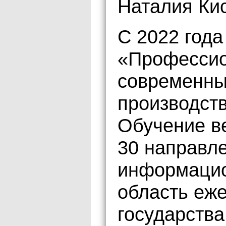
Наталия Ки
С 2022 год
«Профессио
современны
производст
Обучение ве
30 направле
информацио
область еж
государства