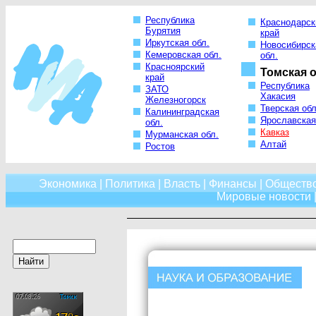
Республика
Краснодарск
Бурятия
край
Иркутская обл.
Новосибирск
Кемеровская обл.
обл.
Красноярский
Томская о
край
Республика
ЗАТО
Хакасия
Железногорск
Тверская обл
Калининградская
Ярославская
обл.
Кавказ
Мурманская обл.
Алтай
Ростов
Экономика
|
Политика
|
Власть
|
Финансы
|
Обществ
Мировые новости
|