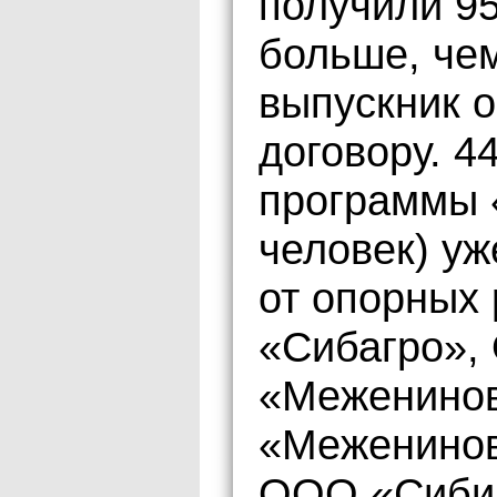
получили 95
больше, чем
выпускник 
договору. 4
программы 
человек) у
от опорных
«Сибагро»
«Меженино
«Меженинов
ООО «Сибир