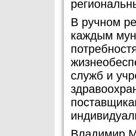
региональн
В ручном ре
каждым мун
потребност
жизнеобесп
служб и уч
здравоохран
поставщика
индивидуал
Владимир М