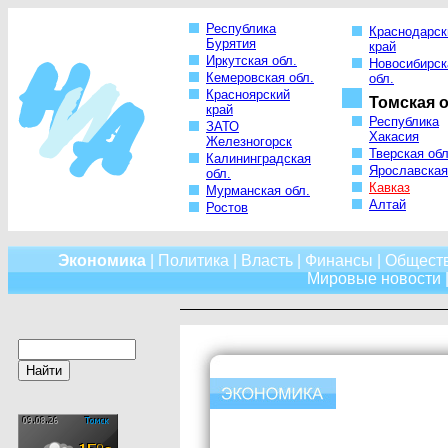
Республика
Краснодарск
Бурятия
край
Иркутская обл.
Новосибирск
Кемеровская обл.
обл.
Красноярский
Томская о
край
Республика
ЗАТО
Хакасия
Железногорск
Тверская обл
Калининградская
Ярославская
обл.
Кавказ
Мурманская обл.
Алтай
Ростов
Экономика
|
Политика
|
Власть
|
Финансы
|
Общест
Мировые новости
|