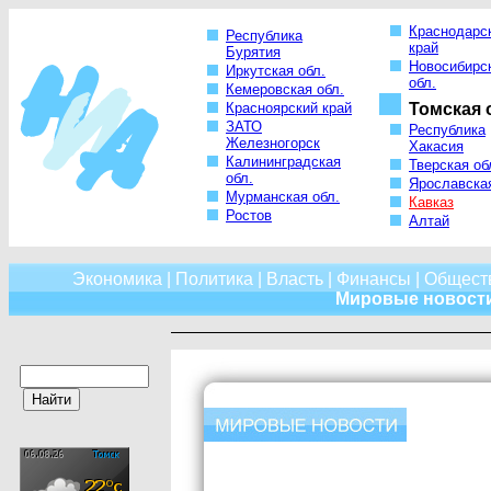
Краснодарс
Республика
край
Бурятия
Новосибирс
Иркутская обл.
обл.
Кемеровская обл.
Красноярский край
Томская 
ЗАТО
Республика
Железногорск
Хакасия
Калининградская
Тверская об
обл.
Ярославская
Мурманская обл.
Кавказ
Ростов
Алтай
Экономика
|
Политика
|
Власть
|
Финансы
|
Общест
Мировые новост