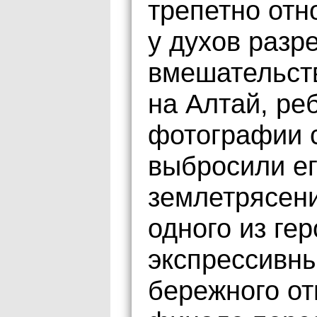
трепетно отн
у духов разр
вмешательств
на Алтай, ре
фотографии с
выбросили ег
землетрясени
одного из ге
экспрессивны
бережного от