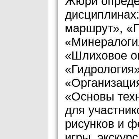
Жюри опреде
дисциплинах:
маршрут», «
«Минералоги
«Шлиховое о
«Гидрология»
«Организация
«Основы техн
для участник
рисунков и ф
игры, экскур