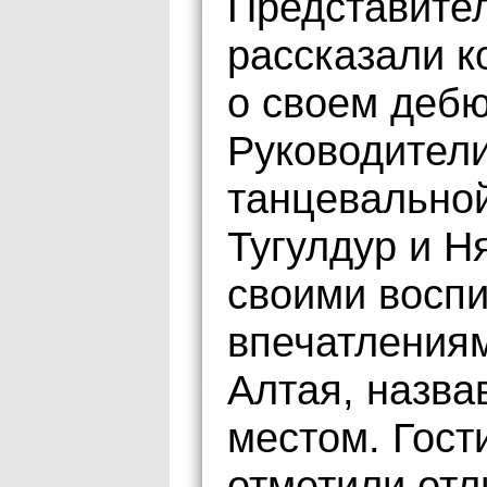
Представител
рассказали 
о своем дебю
Руководители
танцевально
Тугулдур и Н
своими восп
впечатлениям
Алтая, назва
местом. Гост
отметили от