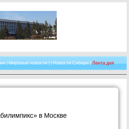
сии
|
Мировые новости
| |
Новости Сибири
|
Лента дня
Абилимпикс» в Москве