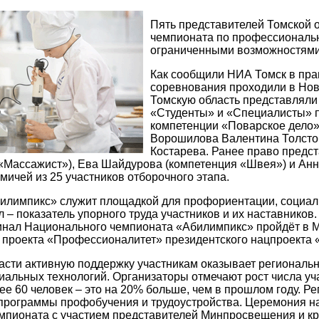
Пять представителей Томской 
чемпионата по профессиональн
ограниченными возможностями
Как сообщили НИА Томск в пра
соревнования проходили в Нов
Томскую область представляли 
«Студенты» и «Специалисты» п
компетенции «Поварское дело»
Ворошилова Валентина Толстоб
Костарева. Ранее право предс
«Массажист»), Ева Шайдурова (компетенция «Швея») и Анн
мичей из 25 участников отборочного этапа.
лимпикс» служит площадкой для профориентации, социали
 – показатель упорного труда участников и их наставников
инал Национального чемпионата «Абилимпикс» пройдёт в М
проекта «Профессионалитет» президентского нацпроекта 
асти активную поддержку участникам оказывает региональ
иальных технологий. Организаторы отмечают рост числа уча
ее 60 человек – это на 20% больше, чем в прошлом году. 
программы профобучения и трудоустройства. Церемония н
мпионата с участием представителей Минпросвещения и кр