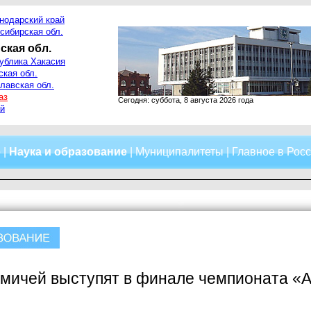
нодарский край
сибирская обл.
ская обл.
ублика Хакасия
ская обл.
лавская обл.
аз
Сегодня: суббота, 8 августа 2026 года
й
о
|
Наука и образование
|
Муниципалитеты
|
Главное в Рос
омичей выступят в финале чемпионата «