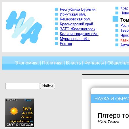
Крас
Республика Бурятия
Ново
Иркутская обл.
Кемеровская обл.
Том
Красноярский край
Респ
ЗАТО Железногорск
Твер
Калининградская обл.
Ярос
Мурманская обл.
Кавк
Ростов
Алта
Экономика
|
Политика
|
Власть
|
Финансы
|
Обществ
Пятеро т
НИА-Томск