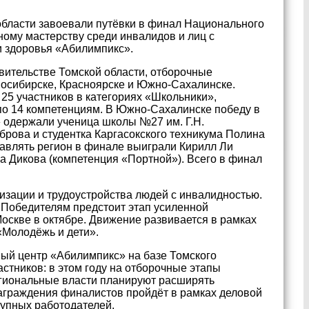
области завоевали путёвки в финал Национального
ому мастерству среди инвалидов и лиц с
 здоровья «Абилимпикс».
вительстве Томской области, отборочные
осибирске, Красноярске и Южно-Сахалинске.
25 участников в категориях «Школьники»,
о 14 компетенциям. В Южно-Сахалинске победу в
 одержали ученица школы №27 им. Г.Н.
рова и студентка Каргасокского техникума Полина
тавлять регион в финале выиграли Кирилл Ли
а Дикова (компетенция «Портной»). Всего в финал
зации и трудоустройства людей с инвалидностью.
. Победителям предстоит этап усиленной
оскве в октябре. Движение развивается в рамках
«Молодёжь и дети».
ный центр «Абилимпикс» на базе Томского
стников: в этом году на отборочные этапы
Региональные власти планируют расширять
аграждения финалистов пройдёт в рамках деловой
упных работодателей.