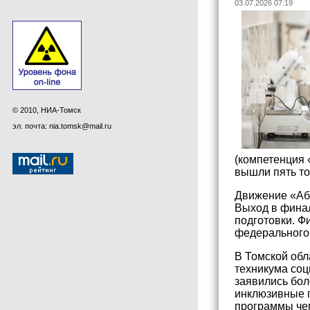
03.07.2026 07:19
© 2010, НИА-Томск
эл. почта: nia.tomsk@mail.ru
(компетенция 
вышли пять то
Движение «Аби
Выход в финал
подготовки. Ф
федерального 
В Томской обл
техникума соц
заявились бол
инклюзивные 
программы че