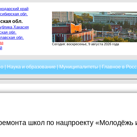
нодарский край
сибирская обл.
ская обл.
ублика Хакасия
ская обл.
лавская обл.
аз
Сегодня: воскресенье, 9 августа 2026 года
й
во
|
Наука и образование
|
Муниципалитеты
|
Главное в Росс
ремонта школ по нацпроекту «Молодёжь и