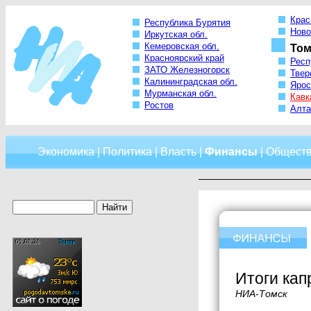
Крас
Республика Бурятия
Ново
Иркутская обл.
Кемеровская обл.
Том
Красноярский край
Респ
ЗАТО Железногорск
Твер
Калининградская обл.
Ярос
Мурманская обл.
Кавк
Ростов
Алта
Экономика
|
Политика
|
Власть
|
Финансы
|
Общест
Итоги кап
НИА-Томск