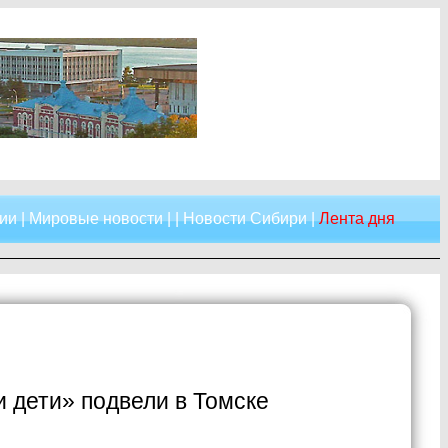
ии
|
Мировые новости
| |
Новости Сибири
|
Лента дня
 дети» подвели в Томске