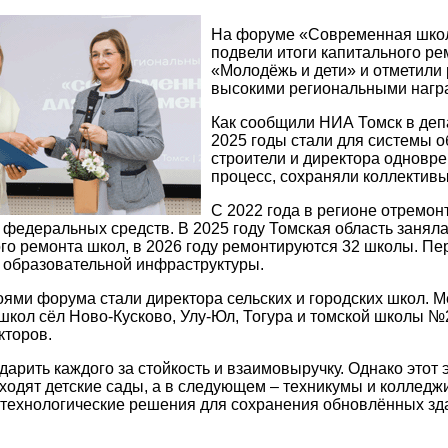
На форуме «Современная школ
подвели итоги капитального ре
«Молодёжь и дети» и отметили
высокими региональными нагр
Как сообщили НИА Томск в деп
2025 годы стали для системы 
строители и директора одновр
процесс, сохраняли коллективы
С 2022 года в регионе отремон
федеральных средств. В 2025 году Томская область заняла
о ремонта школ, в 2026 году ремонтируются 32 школы. Пе
 образовательной инфраструктуры.
ями форума стали директора сельских и городских школ.
школ сёл Ново-Кусково, Улу-Юл, Тогура и томской школы №
кторов.
дарить каждого за стойкость и взаимовыручку. Однако этот 
ходят детские сады, а в следующем – техникумы и коллед
ехнологические решения для сохранения обновлённых зда