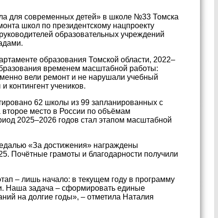
а для современных детей» в школе №33 Томска
монта школ по президентскому нацпроекту
 руководителей образовательных учреждений
адами.
артаменте образования Томской области, 2022–
образования временем масштабной работы:
еменно вели ремонт и не нарушали учебный
 и контингент учеников.
тировано 62 школы из 99 запланированных с
 второе место в России по объёмам
риод 2025–2026 годов стал этапом масштабной
 Медалью «За достижения» награждены
25. Почётные грамоты и благодарности получили
этап – лишь начало: в текущем году в программу
жи. Наша задача – сформировать единые
ний на долгие годы», – отметила Наталия