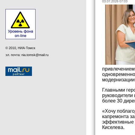
03.07.2026 07:03
© 2010, НИА-Томск
эл. почта: nia.tomsk@mail.ru
привлечением 
одновременног
модернизации
Главными геро
руководители 
более 30 дире
«Хочу поблаго
капремонта за
эффективные т
Киселева.