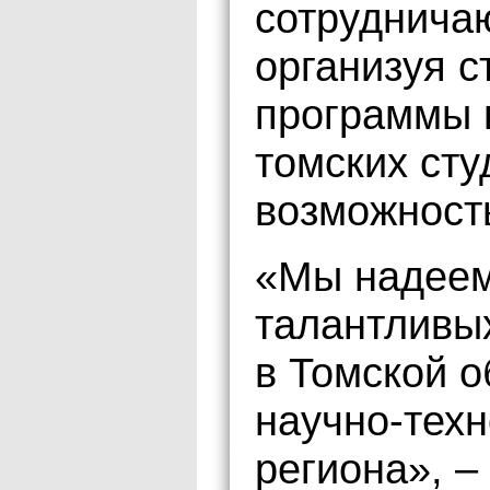
сотруднича
организуя с
программы н
томских сту
возможност
«Мы надеем
талантливых
в Томской о
научно-техн
региона», –