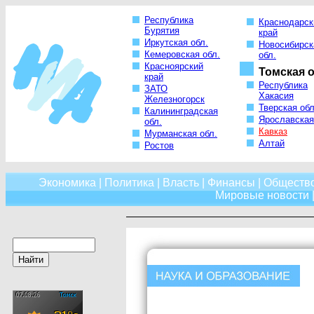
Республика
Краснодарск
Бурятия
край
Иркутская обл.
Новосибирск
Кемеровская обл.
обл.
Красноярский
Томская о
край
Республика
ЗАТО
Хакасия
Железногорск
Тверская обл
Калининградская
Ярославская
обл.
Кавказ
Мурманская обл.
Алтай
Ростов
Экономика
|
Политика
|
Власть
|
Финансы
|
Обществ
Мировые новости
|