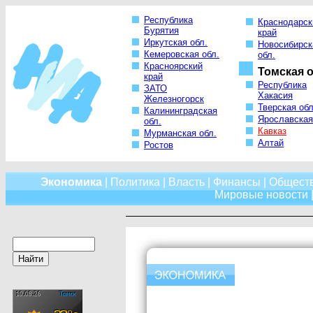
Республика
Краснодарск
Бурятия
край
Иркутская обл.
Новосибирск
Кемеровская обл.
обл.
Красноярский
Томская о
край
Республика
ЗАТО
Хакасия
Железногорск
Тверская обл
Калининградская
Ярославская
обл.
Кавказ
Мурманская обл.
Алтай
Ростов
Экономика
|
Политика
|
Власть
|
Финансы
|
Общест
Мировые новости
|