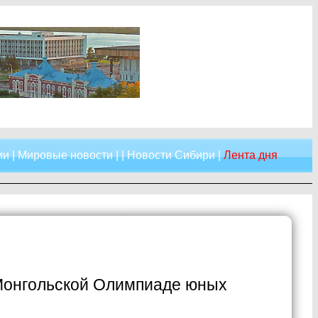
ии
|
Мировые новости
| |
Новости Сибири
|
Лента дня
-Монгольской Олимпиаде юных