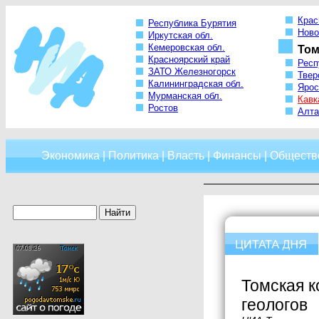
Крас
Республика Бурятия
Ново
Иркутская обл.
Кемеровская обл.
Том
Красноярский край
Респ
ЗАТО Железногорск
Твер
Калининградская обл.
Ярос
Мурманская обл.
Кавк
Ростов
Алта
Экономика
|
Политика
|
Власть
|
Финансы
|
Обществ
Томская 
геологов