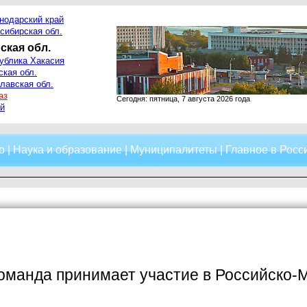
нодарский край
сибирская обл.
ская обл.
ублика Хакасия
ская обл.
лавская обл.
аз
Сегодня: пятница, 7 августа 2026 года
й
о
|
Наука и образование
|
Муниципалитеты
|
Главное в Росс
команда принимает участие в Российско