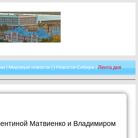
ии
|
Мировые новости
| |
Новости Сибири
|
Лента дня
алентиной Матвиенко и Владимиром