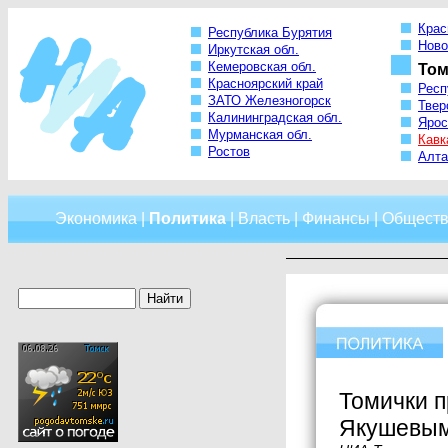
Крас
Республика Бурятия
Ново
Иркутская обл.
Кемеровская обл.
Том
Красноярский край
Респ
ЗАТО Железногорск
Твер
Калининградская обл.
Ярос
Мурманская обл.
Кавк
Ростов
Алта
Экономика
|
Политика
|
Власть
|
Финансы
|
Обществ
Томички 
Якушевы