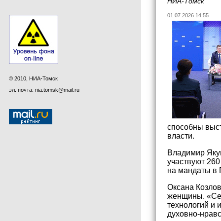
НИА-Томск
01.07.2026 14:55
© 2010, НИА-Томск
эл. почта: nia.tomsk@mail.ru
способны выст
власти.
Владимир Якуш
участвуют 260
на мандаты в 
Оксана Козлов
женщины. «Сег
технологий и 
духовно-нравс