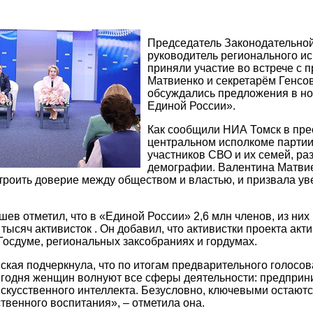
Председатель Законодательной
руководитель регионального и
приняли участие во встрече с
Матвиенко и секретарём Генсо
обсуждались предложения в н
Единой России».
Как сообщили НИА Томск в пре
центральном исполкоме партии
участников СВО и их семей, ра
демографии. Валентина Матви
роить доверие между обществом и властью, и призвала ув
ев отметил, что в «Единой России» 2,6 млн членов, из ни
 тысяч активисток . Он добавил, что активистки проекта ак
Госдуме, региональных заксобраниях и гордумах.
ская подчеркнула, что по итогам предварительного голосов
одня женщин волнуют все сферы деятельности: предприни
искусственного интеллекта. Безусловно, ключевыми остают
твенного воспитания», – отметила она.