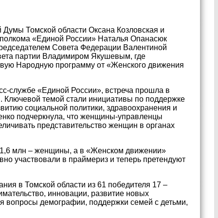
 Думы Томской области Оксана Козловская и
сполкома «Единой России» Наталья Опанасюк
 председателем Совета Федерации Валентиной
вета партии Владимиром Якушевым, где
овую Народную программу от «Женского движения
сс-службе «Единой России», встреча прошла в
. Ключевой темой стали инициативы по поддержке
звитию социальной политики, здравоохранения и
енко подчеркнула, что женщины-управленцы
еличивать представительство женщин в органах
х 1,6 млн – женщины, а в «Женском движении»
тивно участвовали в праймериз и теперь претендуют
ания в Томской области из 61 победителя 17 –
мательство, инновации, развитие новых
ся вопросы демографии, поддержки семей с детьми,