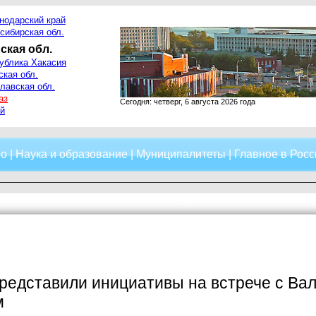
нодарский край
сибирская обл.
ская обл.
ублика Хакасия
ская обл.
лавская обл.
аз
Сегодня: четверг, 6 августа 2026 года
й
о
|
Наука и образование
|
Муниципалитеты
|
Главное в Росс
представили инициативы на встрече с В
м