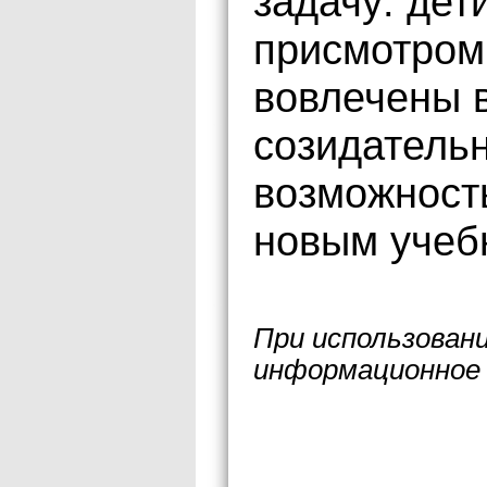
задачу: дет
присмотром 
вовлечены 
созидатель
возможност
новым учеб
При использован
информационное 