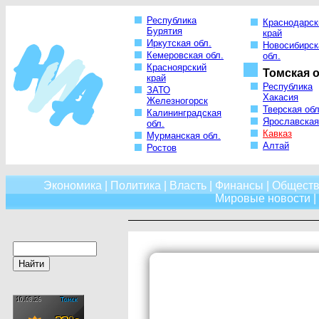
Республика
Краснодарск
Бурятия
край
Иркутская обл.
Новосибирск
Кемеровская обл.
обл.
Красноярский
Томская о
край
Республика
ЗАТО
Хакасия
Железногорск
Тверская обл
Калининградская
Ярославская
обл.
Кавказ
Мурманская обл.
Алтай
Ростов
Экономика
|
Политика
|
Власть
|
Финансы
|
Обществ
Мировые новости
|