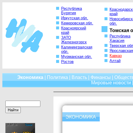
Республика
Краснодарск
Бурятия
край
Иркутская обл.
Новосибирск
Кемеровская обл.
обл.
Красноярский
Томская о
край
Республика
ЗАТО
Хакасия
Железногорск
Тверская обл
Калининградская
Ярославская
обл.
Кавказ
Мурманская обл.
Алтай
Ростов
Экономика
|
Политика
|
Власть
|
Финансы
|
Общест
Мировые новости
|