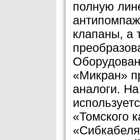
полную лин
антипомпаж
клапаны, а
преобразова
Оборудован
«Микран» п
аналоги. Н
использует
«Томского к
«Сибкабеля