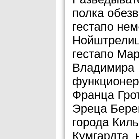
полка обез
гестапо нем
Нойштрелиц
гестапо Ма
Владимира 
функционер
Франца Гро
Эреца Бере
города Кил
Кумгардта, 