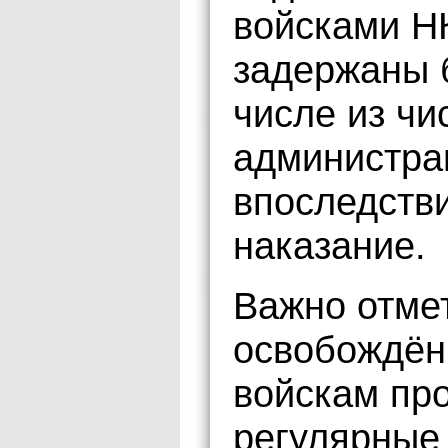
войсками НК
задержаны б
числе из чи
администра
впоследств
наказание.
Важно отмет
освобождён
войскам про
регулярные 