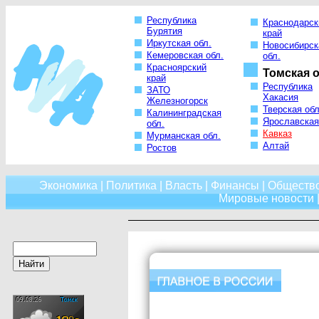
Республика
Краснодарск
Бурятия
край
Иркутская обл.
Новосибирск
Кемеровская обл.
обл.
Красноярский
Томская о
край
Республика
ЗАТО
Хакасия
Железногорск
Тверская обл
Калининградская
Ярославская
обл.
Кавказ
Мурманская обл.
Алтай
Ростов
Экономика
|
Политика
|
Власть
|
Финансы
|
Обществ
Мировые новости
|