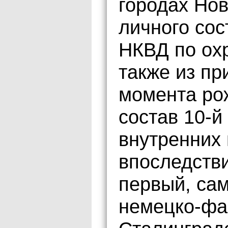
городах Нов
личного сос
НКВД по охр
также из пр
момента ро
состав 10-й
внутренних 
впоследств
первый, са
немецко-фа