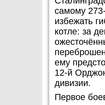
Сталинград
самому 273
избежать ги
котле: за д
ожесточённ
переброшен
ему предсто
12-й Орджо
дивизии.
Первое бое