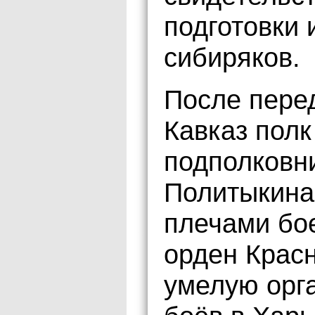
подготовки 
сибиряков.
После пере
Кавказ пол
подполковн
Политыкина
плечами бое
орден Крас
умелую орг