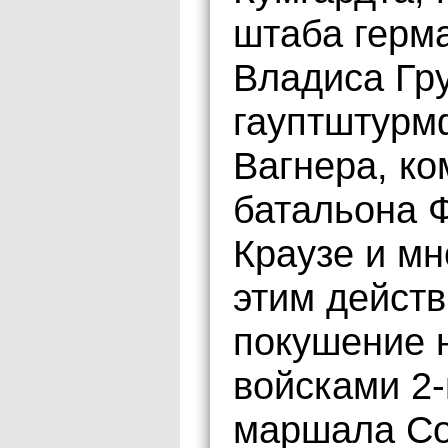
штаба герм
Владиса Гру
гауптштурм
Вагнера, к
батальона 
Краузе и мн
этим дейст
покушение 
войсками 2-
маршала Со