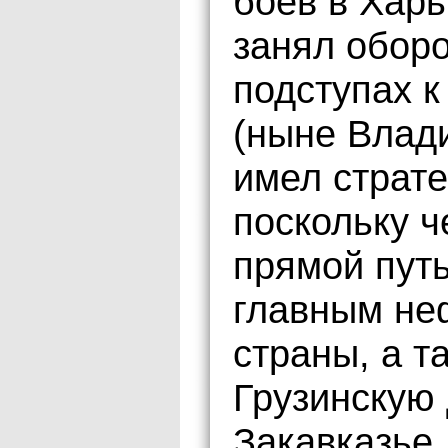
боёв в Харь
занял обор
подступах к
(ныне Влади
имел страте
поскольку ч
прямой путь
главным не
страны, а т
Грузинскую 
Закавказье