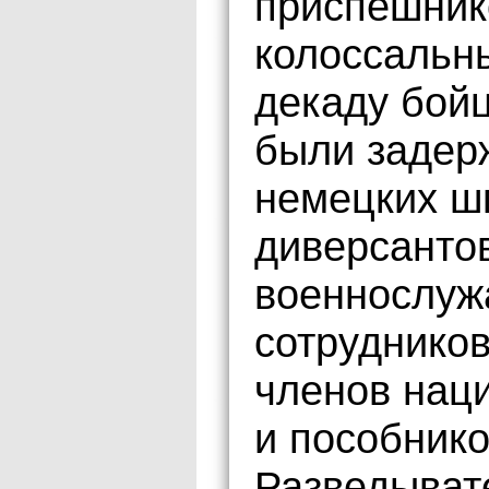
приспешник
колоссальн
декаду бой
были задер
немецких шп
диверсантов
военнослуж
сотрудников
членов наци
и пособнико
Разведыват