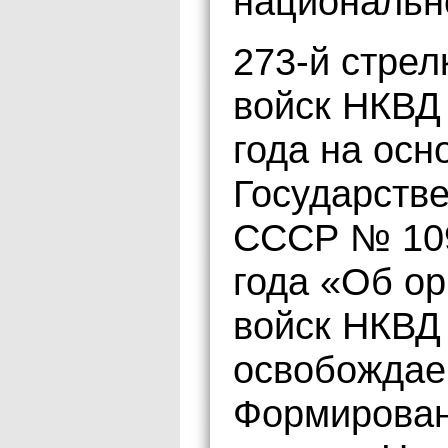
национальн
273-й стрел
войск НКВД 
года на ос
Государств
СССР № 109
года «Об ор
войск НКВД 
освобождае
Формирован