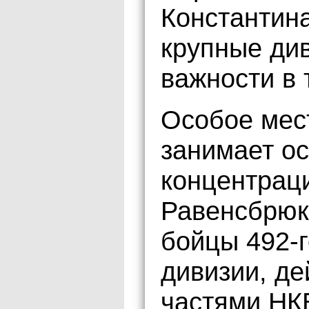
Константина
крупные ди
важности в 
Особое мест
занимает о
концентрац
Равенсбрюк.
бойцы 492-г
дивизии, д
частями НКВ