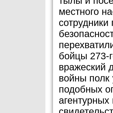
тылы и посе
местного н
сотрудники 
безопаснос
перехватили
бойцы 273-г
вражеский д
войны полк
подобных о
агентурных 
свидетельс