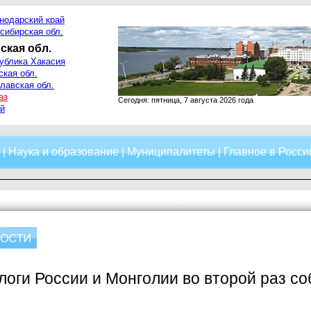
нодарский край
сибирская обл.
ская обл.
ублика Хакасия
ская обл.
лавская обл.
аз
Сегодня: пятница, 7 августа 2026 года
й
|
Наука и образование
|
Муниципалитеты
|
Главное в Росси
оги России и Монголии во второй раз со