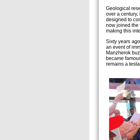
Geological rese
over a century,
designed to con
now joined the 
making this int
Sixty years ago
an event of imm
Manzherok buzz
became famous, 
remains a testa