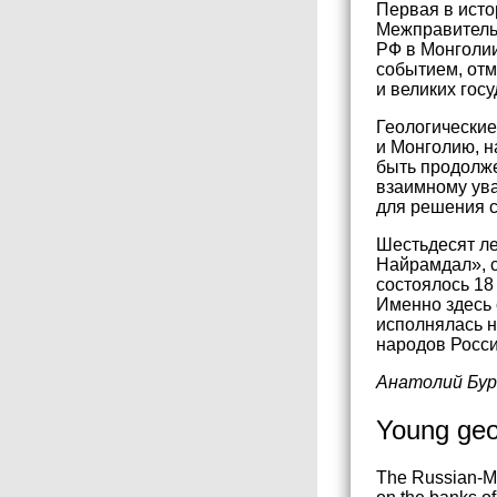
Первая в исто
Межправитель
РФ в Монголи
событием, отм
и великих госу
Геологические
и Монголию, н
быть продолже
взаимному ув
для решения 
Шестьдесят ле
Найрамдал», с
состоялось 18
Именно здесь 
исполнялась н
народов Росси
Анатолий Бур
Young geo
The Russian-Mon