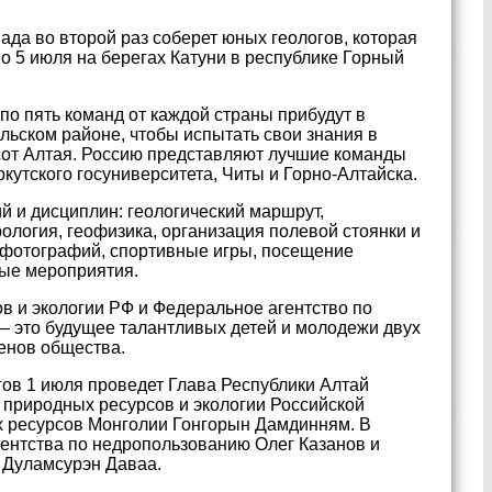
да во второй раз соберет юных геологов, которая
по 5 июля на берегах Катуни в республике Горный
 по пять команд от каждой страны прибудут в
льском районе, чтобы испытать свои знания в
сот Алтая. Россию представляют лучшие команды
кутского госуниверситета, Читы и Горно-Алтайска.
 и дисциплин: геологический маршрут,
ология, геофизика, организация полевой стоянки и
, фотографий, спортивные игры, посещение
ные мероприятия.
 и экологии РФ и Федеральное агентство по
 – это будущее талантливых детей и молодежи двух
ленов общества.
ов 1 июля проведет Глава Республики Алтай
 природных ресурсов и экологии Российской
 ресурсов Монголии Гонгорын Дамдинням. В
ентства по недропользованию Олег Казанов и
 Дуламсурэн Даваа.