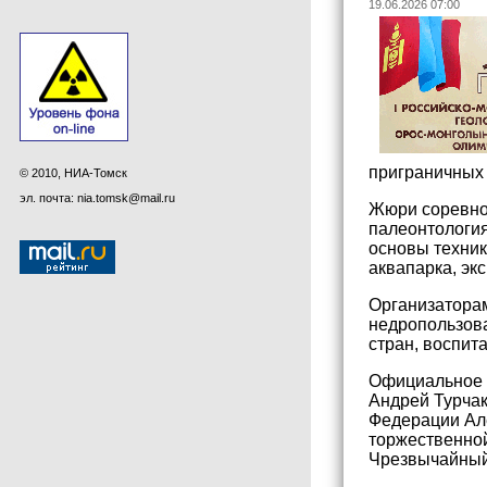
19.06.2026 07:00
приграничных 
© 2010, НИА-Томск
эл. почта: nia.tomsk@mail.ru
Жюри соревнов
палеонтология
основы техник
аквапарка, эк
Организаторам
недропользова
стран, воспит
Официальное о
Андрей Турчак
Федерации Ал
торжественной
Чрезвычайный