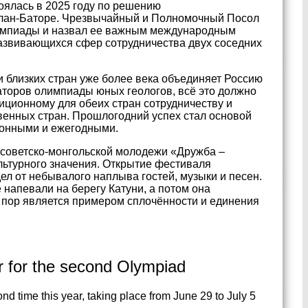
оялась в 2025 году по решению
Улан-Баторе. Чрезвычайный и Полномочный Посол
лимпиады и назвал ее важным международным
развивающихся сфер сотрудничества двух соседних
и близких стран уже более века объединяет Россию
аторов олимпиады юных геологов, всё это должно
иционному для обеих стран сотрудничеству и
енных стран. Прошлогодний успех стал основой
ионными и ежегодными.
 советско-монгольской молодежи «Дружба –
ьтурного значения. Открытие фестиваля
дел от небывалого наплыва гостей, музыки и песен.
напевали на берегу Катуни, а потом она
х пор является примером сплочённости и единения
r for the second Olympiad
d time this year, taking place from June 29 to July 5