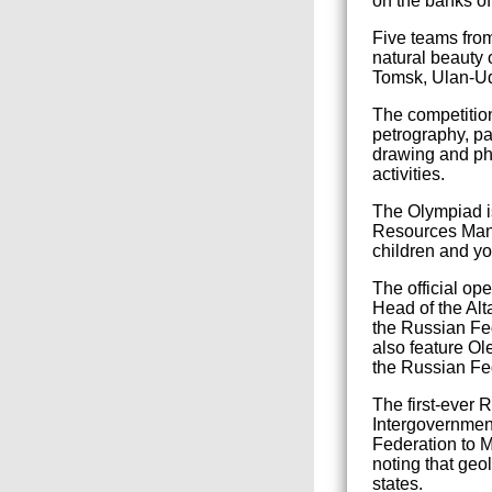
on the banks of
Five teams from
natural beauty 
Tomsk, Ulan-Ud
The competition
petrography, pa
drawing and pho
activities.
The Olympiad i
Resources Mana
children and yo
The official o
Head of the Alt
the Russian Fe
also feature O
the Russian Fe
The first-ever 
Intergovernmen
Federation to M
noting that geo
states.