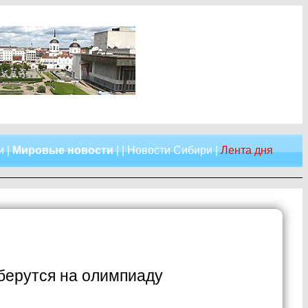
и
|
Мировые новости
| |
Новости Сибири
|
Лента дня
берутся на олимпиаду