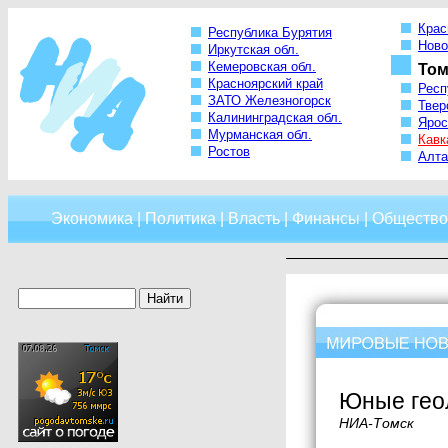
Крас
Республика Бурятия
Ново
Иркутская обл.
Кемеровская обл.
Том
Красноярский край
Респ
ЗАТО Железногорск
Твер
Калининградская обл.
Ярос
Мурманская обл.
Кавк
Ростов
Алта
Экономика
|
Политика
|
Власть
|
Финансы
|
Общество
Юные геол
НИА-Томск