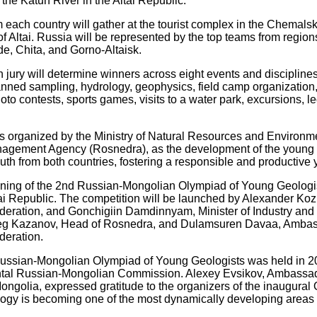
 the Katun River in the Altai Republic.
 each country will gather at the tourist complex in the Chemalsky
of Altai. Russia will be represented by the top teams from regi
e, Chita, and Gorno-Altaisk.
 jury will determine winners across eight events and discipline
nned sampling, hydrology, geophysics, field camp organization, 
to contests, sports games, visits to a water park, excursions, l
s organized by the Ministry of Natural Resources and Environme
gement Agency (Rosnedra), as the development of the young ge
uth from both countries, fostering a responsible and productive
pening of the 2nd Russian-Mongolian Olympiad of Young Geologis
ai Republic. The competition will be launched by Alexander Koz
deration, and Gonchigiin Damdinnyam, Minister of Industry and
leg Kazanov, Head of Rosnedra, and Dulamsuren Davaa, Ambassa
deration.
Russian-Mongolian Olympiad of Young Geologists was held in 20
tal Russian-Mongolian Commission. Alexey Evsikov, Ambassador
ongolia, expressed gratitude to the organizers of the inaugural O
logy is becoming one of the most dynamically developing areas