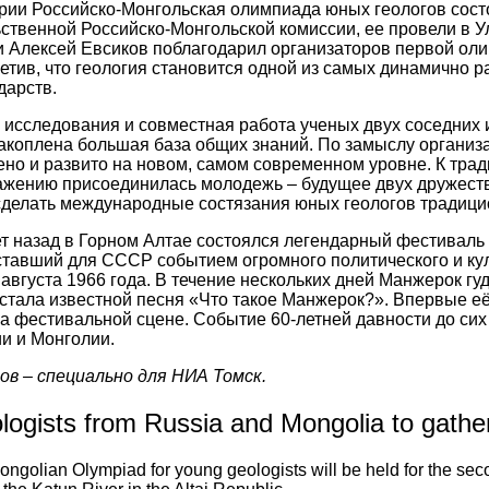
рии Российско-Монгольская олимпиада юных геологов сост
ственной Российско-Монгольской комиссии, ее провели в 
и Алексей Евсиков поблагодарил организаторов первой о
етив, что геология становится одной из самых динамично 
дарств.
 исследования и совместная работа ученых двух соседних 
акоплена большая база общих знаний. По замыслу организ
но и развито на новом, самом современном уровне. К трад
ажению присоединилась молодежь – будущее двух дружеств
сделать международные состязания юных геологов традиц
т назад в Горном Алтае состоялся легендарный фестиваль
тавший для СССР событием огромного политического и кул
 августа 1966 года. В течение нескольких дней Манжерок гу
стала известной песня «Что такое Манжерок?». Впервые её 
а фестивальной сцене. Событие 60-летней давности до си
и и Монголии.
ов – специально для НИА Томск.
logists from Russia and Mongolia to gathe
golian Olympiad for young geologists will be held for the secon