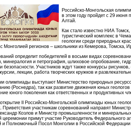
Российско-Монгольская олимпиа
в этом году пройдет с 29 июня 
Алтай.
Как стало известно НИА Томск,
туристический комплекс в Чема
геологии среди природных кра
с Монголией регионов – школьники из Кемерова, Томска, Ир
аний определит победителей в восьми видах соревнований
, минералогия и петрография, шлиховое опробование, гидр
и безопасности. Участников ждут также конкурсы рисунков
скурсии, лекции, работа творческих кружков и развлекатель
и олимпиады выступают Министерство природных ресурсов
нию (Роснедра), так как развитие движения юных геологов
ание юного поколения как ответственных и продуктивных ч
ткрытие II Российско-Монгольской олимпиады юных геолог
. Приветствия участникам соревнований направят Министр
ександр Козлов и Министр промышленности и минеральных
 церемонии примут участие Руководитель Федерального аг
 и Полномочный Посол Монголии в Российской Федерации