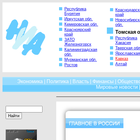
Республика
Краснодарск
Бурятия
край
Иркутская обл.
Новосибирск
Кемеровская обл.
обл.
Красноярский
Томская о
край
Республика
ЗАТО
Хакасия
Железногорск
Тверская обл
Калининградская
Ярославская
обл.
Кавказ
Мурманская обл.
Алтай
Ростов
Экономика
|
Политика
|
Власть
|
Финансы
|
Обществ
Мировые новости
|