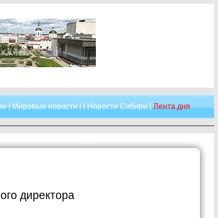
ии
|
Мировые новости
| |
Новости Сибири
|
Лента дня
ого директора