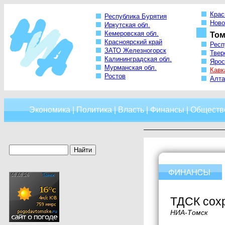
Крас
Республика Бурятия
Ново
Иркутская обл.
Кемеровская обл.
Том
Красноярский край
Респ
ЗАТО Железногорск
Твер
Калининградская обл.
Ярос
Мурманская обл.
Кавк
Ростов
Алта
Экономика
|
Политика
|
Власть
|
Финансы
|
Обществ
ТДСК сохр
НИА-Томск