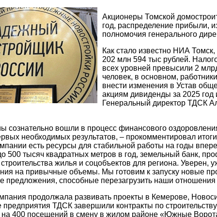
Акционеры Томской домостроит
год, распределение прибыли, и
полномочия генерального дирек
Как стало известно НИА Томск,
202 млн 594 тыс рублей. Нало
всех уровней превысили 2 млр
человек, в основном, работник
внести изменения в Устав общ
акциям дивиденды за 2025 год
Генеральный директор ТДСК Ал
мы сознательно вошли в процесс финансового оздоровлени
рвых необходимых результатов, – прокомментировал итог
омпании есть ресурсы для стабильной работы на годы впер
о 500 тысяч квадратных метров в год, земельный банк, п
 строительства жилья и соцобъектов для региона. Уверен, 
ия на привычные объемы. Мы готовим к запуску новые пр
ие предложения, способные перезагрузить наши отношения
омпания продолжала развивать проекты в Кемерове, Новос
е предприятия ТДСК завершили контракты по строительству
 на 400 посещений в смену в жилом районе «Южные Ворота