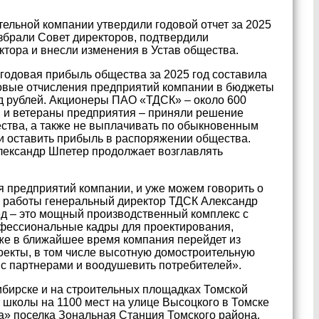
ельной компании утвердили годовой отчет за 2025
збрали Совет директоров, подтвердили
тора и внесли изменения в Устав общества.
 годовая прибыль общества за 2025 год составила
говые отчисления предприятий компании в бюджеты
д рублей. Акционеры ПАО «ТДСК» – около 600
и и ветераны предприятия – приняли решение
ества, а также не выплачивать по обыкновенным
 и оставить прибыль в распоряжении общества.
ександр Шпетер продолжает возглавлять
я предприятий компании, и уже можем говорить о
и работы генеральный директор ТДСК Александр
ед – это мощный производственный комплекс с
рофессиональные кадры для проектирования,
уже в ближайшее время компания перейдет из
оекты, в том числе высотную домостроительную
 с партнерами и воодушевить потребителей».
ибирске и на строительных площадках Томской
 школы на 1100 мест на улице Высоцкого в Томске
» поселка Зональная Станция Томского района.