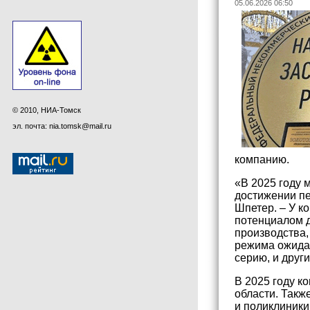
05.06.2026 06:50
© 2010, НИА-Томск
эл. почта: nia.tomsk@mail.ru
компанию.
«В 2025 году 
достижении пе
Шпетер. – У к
потенциалом д
производства,
режима ожидан
серию, и друг
В 2025 году к
области. Такж
и поликлиники