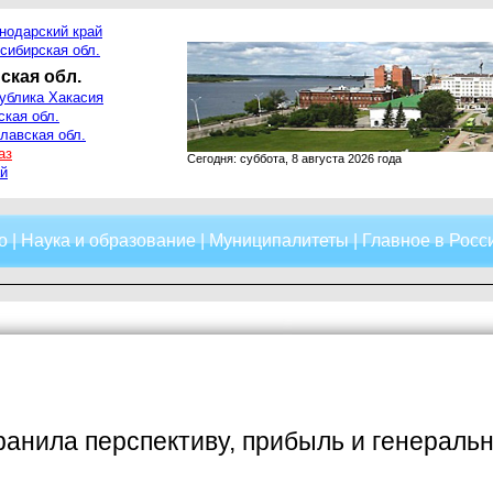
нодарский край
сибирская обл.
ская обл.
ублика Хакасия
ская обл.
лавская обл.
аз
Сегодня: суббота, 8 августа 2026 года
й
о
|
Наука и образование
|
Муниципалитеты
|
Главное в Росс
анила перспективу, прибыль и генеральн