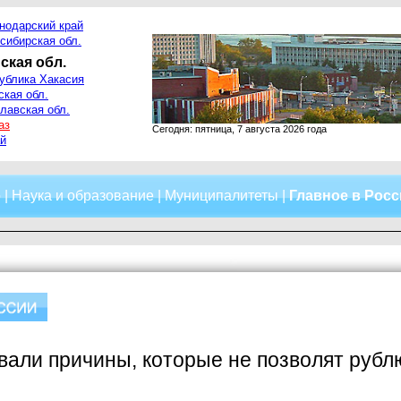
нодарский край
сибирская обл.
ская обл.
ублика Хакасия
ская обл.
лавская обл.
аз
Сегодня: пятница, 7 августа 2026 года
й
о
|
Наука и образование
|
Муниципалитеты
|
Главное в Рос
вали причины, которые не позволят рублю