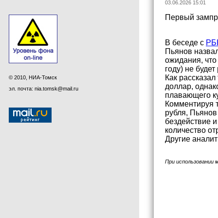
03.06.2026 15:01
Первый зампре
В беседе с
РБ
Пьянов назвал
ожидания, что
году) не буде
Как рассказал
© 2010, НИА-Томск
доллар, однак
эл. почта: nia.tomsk@mail.ru
плавающего ку
Комментируя т
рубля, Пьянов
бездействие и
количество от
Другие аналит
При использовании 