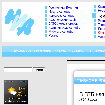
Крас
Республика Бурятия
Ново
Иркутская обл.
Кемеровская обл.
Том
Красноярский край
Респ
ЗАТО Железногорск
Твер
Калининградская обл.
Ярос
Мурманская обл.
Кавк
Ростов
Алта
Экономика
|
Политика
|
Власть
|
Финансы
|
Обществ
В ВТБ наз
НИА-Томск