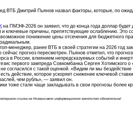
д ВТБ Дмитрий Пьянов назвал факторы, которые, по ожидан
К
на ПМЭФ-2026 он заявил, что до конца года доллар будет 
 и ключевые причины, препятствующие ослаблению. Это со
 возможное понижение цены отсечения для бюджетного пра
т радикальным.
 топ-менеджер, ранее ВТБ в своей стратегии на 2026 год за
о сейчас прогноз пересмотрен. Пьянов отметил, что прогно
рса в России, влиянием непредсказуемых событий и инерт
езис первого зампреда Совкомбанка Сергея Хотимского о 
 не согласился с такой оценкой. «Видим ли мы бездействие
 есть действие, которое ускоряет снижение ключевой ставки
раслей, чем рубль», — заявил он.
ики тоже стали чаще закладывать в свои прогнозы более кр
материала ссылка на Независимое информационное агентство обязательна!