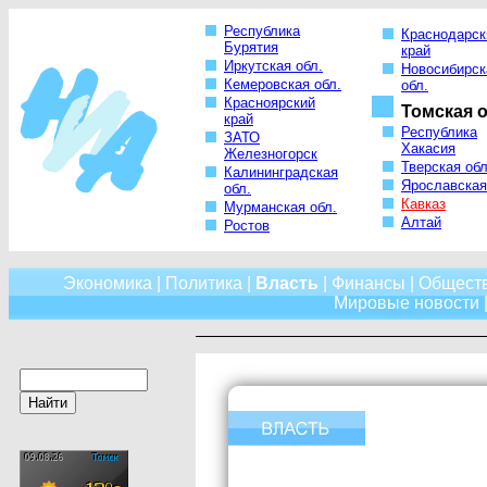
Республика
Краснодарск
Бурятия
край
Иркутская обл.
Новосибирск
Кемеровская обл.
обл.
Красноярский
Томская о
край
Республика
ЗАТО
Хакасия
Железногорск
Тверская обл
Калининградская
Ярославская
обл.
Кавказ
Мурманская обл.
Алтай
Ростов
Экономика
|
Политика
|
Власть
|
Финансы
|
Общест
Мировые новости
|