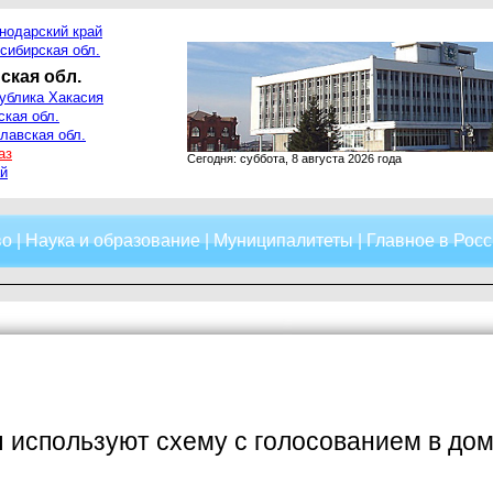
нодарский край
сибирская обл.
ская обл.
ублика Хакасия
ская обл.
лавская обл.
аз
Сегодня: суббота, 8 августа 2026 года
й
во
|
Наука и образование
|
Муниципалитеты
|
Главное в Росс
 используют схему с голосованием в до