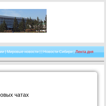
ии
|
Мировые новости
| |
Новости Сибири
|
Лента дня
мовых чатах