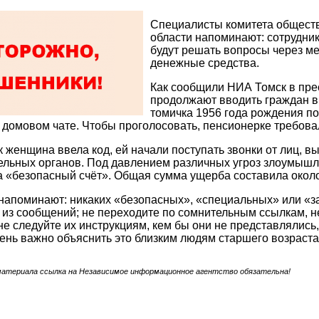
Специалисты комитета обществ
области напоминают: сотрудник
будут решать вопросы через м
денежные средства.
Как сообщили НИА Томск в пре
продолжают вводить граждан в
томичка 1956 года рождения п
 домовом чате. Чтобы проголосовать, пенсионерке требовал
ак женщина ввела код, ей начали поступать звонки от лиц, 
льных органов. Под давлением различных угроз злоумышл
 «безопасный счёт». Общая сумма ущерба составила около
апоминают: никаких «безопасных», «специальных» или «з
 из сообщений; не переходите по сомнительным ссылкам, 
не следуйте их инструкциям, кем бы они не представлялись
ень важно объяснить это близким людям старшего возраста
материала ссылка на Независимое информационное агентство обязательна!