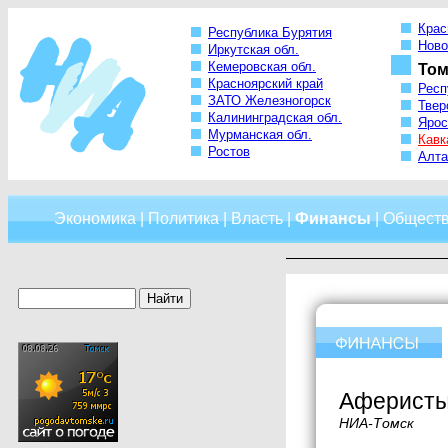
Крас
Республика Бурятия
Ново
Иркутская обл.
Кемеровская обл.
Том
Красноярский край
Респ
ЗАТО Железногорск
Твер
Калининградская обл.
Ярос
Мурманская обл.
Кавк
Ростов
Алта
Экономика
|
Политика
|
Власть
|
Финансы
|
Общест
Аферисты
НИА-Томск