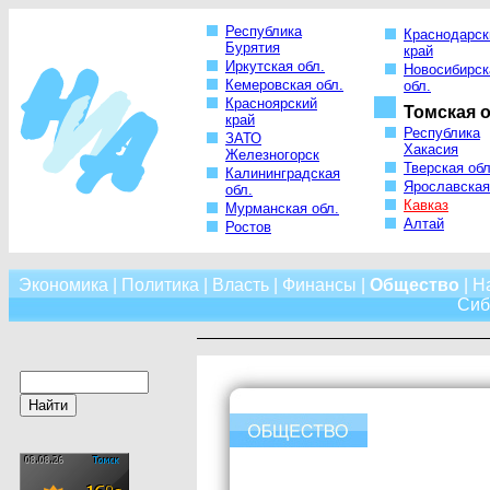
Республика
Краснодарск
Бурятия
край
Иркутская обл.
Новосибирск
Кемеровская обл.
обл.
Красноярский
Томская о
край
Республика
ЗАТО
Хакасия
Железногорск
Тверская обл
Калининградская
Ярославская
обл.
Кавказ
Мурманская обл.
Алтай
Ростов
Экономика
|
Политика
|
Власть
|
Финансы
|
Общество
|
Н
Сиб