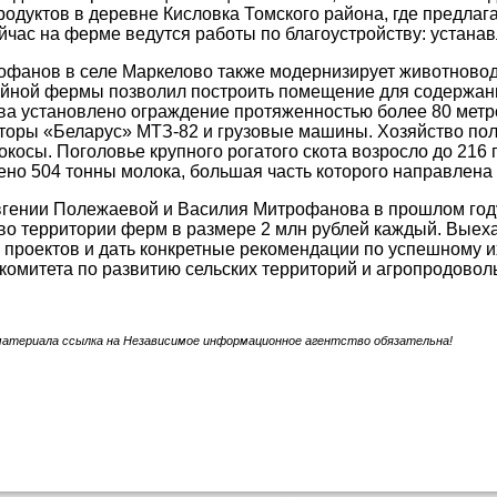
одуктов в деревне Кисловка Томского района, где предла
йчас на ферме ведутся работы по благоустройству: устана
фанов в селе Маркелово также модернизирует животноводч
йной фермы позволил построить помещение для содержания
ва установлено ограждение протяженностью более 80 метро
кторы «Беларус» МТЗ-82 и грузовые машины. Хозяйство по
нокосы. Поголовье крупного рогатого скота возросло до 216
ено 504 тонны молока, большая часть которого направлен
гении Полежаевой и Василия Митрофанова в прошлом году
во территории ферм в размере 2 млн рублей каждый. Выехав
 проектов и дать конкретные рекомендации по успешному 
комитета по развитию сельских территорий и агропродово
материала ссылка на Независимое информационное агентство обязательна!