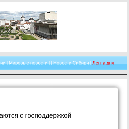
сии
|
Мировые новости
| |
Новости Сибири
|
Лента дня
аются с господдержкой