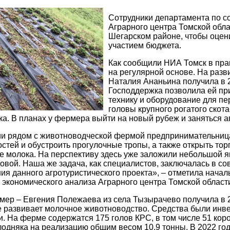
Сотрудники департамента по с
Аграрного центра Томской обла
Шегарском районе, чтобы оцен
участием бюджета.
Как сообщили НИА Томск в пра
на регулярной основе. На раз
Наталия Ананьина получила в 
Господдержка позволила ей пр
технику и оборудование для пе
головы крупного рогатого скота
ка. В планах у фермера выйти на новый рубеж и заняться а
ии рядом с животноводческой фермой предпринимательница
стей и обустроить прогулочные тропы, а также открыть тор
е молока. На перспективу здесь уже заложили небольшой 
овой. Наша же задача, как специалистов, заключалась в с
я данного агротуристического проекта», – отметила начал
 экономического анализа Аграрного центра Томской облас
ер – Евгения Полежаева из села Тызырачево получила в 20
е развивает молочное животноводство. Средства были инв
и. На ферме содержатся 175 голов КРС, в том числе 51 кор
дняка на реализацию общим весом 10,9 тонны. В 2022 го