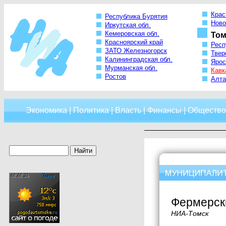
Крас
Республика Бурятия
Ново
Иркутская обл.
Кемеровская обл.
Том
Красноярский край
Респ
ЗАТО Железногорск
Твер
Калининградская обл.
Ярос
Мурманская обл.
Кавк
Ростов
Алта
Экономика
|
Политика
|
Власть
|
Финансы
|
Общество
Фермерски
НИА-Томск