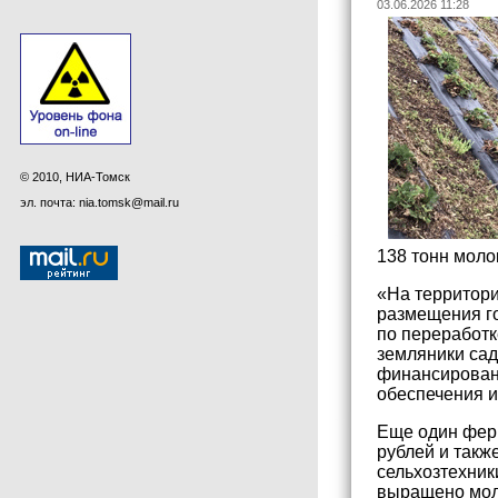
03.06.2026 11:28
© 2010, НИА-Томск
эл. почта: nia.tomsk@mail.ru
138 тонн моло
«На территор
размещения го
по переработк
земляники сад
финансировани
обеспечения и
Еще один ферм
рублей и такж
сельхозтехник
выращено моло