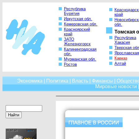
Республика
Краснодарск
Бурятия
край
Иркутская обл.
Новосибирск
Кемеровская обл.
обл.
Красноярский
Томская о
край
Республика
ЗАТО
Хакасия
Железногорск
Тверская обл
Калининградская
Ярославская
обл.
Кавказ
Мурманская обл.
Алтай
Ростов
Экономика
|
Политика
|
Власть
|
Финансы
|
Обществ
Мировые новости
|