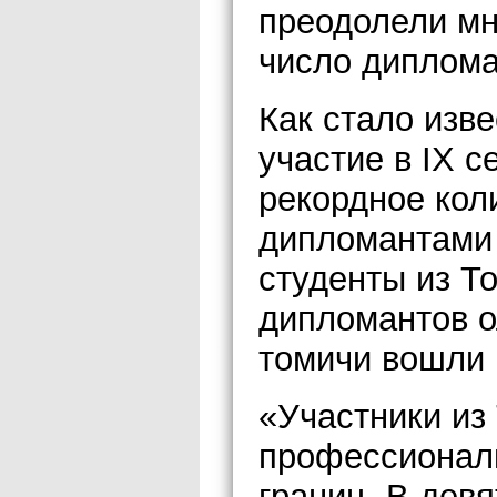
преодолели мн
число диплома
Как стало изве
участие в IX с
рекордное коли
дипломантами с
студенты из Т
дипломантов 
томичи вошли 
«Участники из
профессионали
границ. В дев