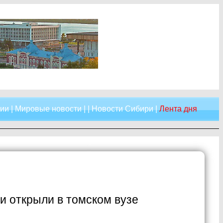
сии
|
Мировые новости
| |
Новости Сибири
|
Лента дня
 открыли в томском вузе