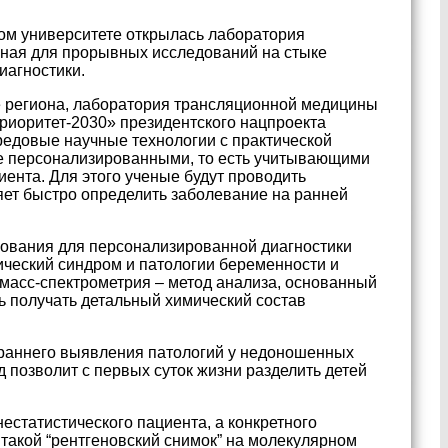
ом университете открылась лаборатория
ная для прорывных исследований на стыке
иагностики.
е региона, лаборатория трансляционной медицины
риоритет-2030» президентского нацпроекта
редовые научные технологии с практической
ие персонализированными, то есть учитывающими
ента. Для этого ученые будут проводить
яет быстро определить заболевание на ранней
рования для персонализированной диагностики
ческий синдром и патологии беременности и
масс-спектрометрия – метод анализа, основанный
ь получать детальный химический состав
 раннего выявления патологий у недоношенных
од позволит с первых суток жизни разделить детей
естатистического пациента, а конкретного
такой “рентгеновский снимок” на молекулярном