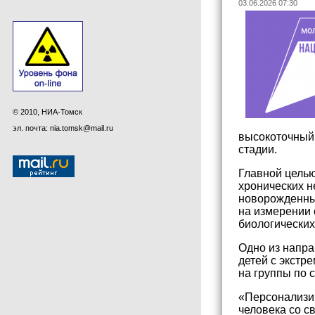
03.06.2026 07:30
© 2010, НИА-Томск
эл. почта: nia.tomsk@mail.ru
высокоточный 
стадии.
Главной целью
хронических н
новорожденных
на измерении 
биологических
Одно из напра
детей с экстре
на группы по 
«Персонализир
человека со с