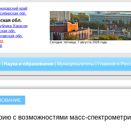
нодарский край
сибирская обл.
ская обл.
ублика Хакасия
ская обл.
лавская обл.
аз
Сегодня: пятница, 7 августа 2026 года
й
о
|
Наука и образование
|
Муниципалитеты
|
Главное в Рос
ию с возможностями масс-спектрометрии