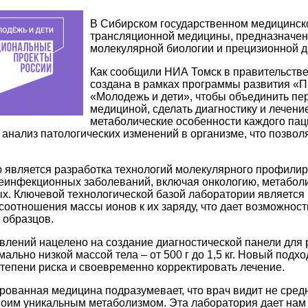
В Сибирском государственном медицинск
трансляционной медицины, предназначен
молекулярной биологии и прецизионной д
Как сообщили НИА Томск в правительств
создана в рамках программы развития «П
«Молодежь и дети», чтобы объединить пе
медициной, сделать диагностику и лечен
метаболические особенности каждого паци
анализ патологических изменений в организме, что позвол
 является разработка технологий молекулярного профили
еинфекционных заболеваний, включая онкологию, метаболи
. Ключевой технологической базой лаборатории является 
соотношения массы ионов к их заряду, что дает возможност
 образцов.
влений нацелено на создание диагностической панели для
мально низкой массой тела – от 500 г до 1,5 кг. Новый подх
степени риска и своевременно корректировать лечение.
ованная медицина подразумевает, что врач видит не средн
воим уникальным метаболизмом. Эта лаборатория дает нам 