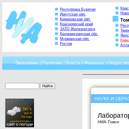
Крас
Республика Бурятия
Ново
Иркутская обл.
Кемеровская обл.
Том
Красноярский край
Респ
ЗАТО Железногорск
Твер
Калининградская обл.
Ярос
Мурманская обл.
Кавк
Ростов
Алта
Экономика
|
Политика
|
Власть
|
Финансы
|
Обществ
Лаборатор
НИА-Томск