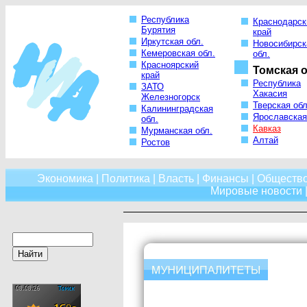
Республика
Краснодарск
Бурятия
край
Иркутская обл.
Новосибирск
Кемеровская обл.
обл.
Красноярский
Томская о
край
Республика
ЗАТО
Хакасия
Железногорск
Тверская обл
Калининградская
Ярославская
обл.
Кавказ
Мурманская обл.
Алтай
Ростов
Экономика
|
Политика
|
Власть
|
Финансы
|
Обществ
Мировые новости
|