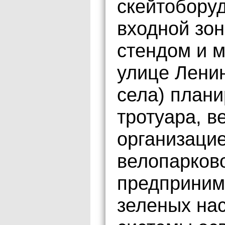
скейтобору
входной зо
стендом и м
улице Лени
села) плани
тротуара, в
организацие
велопарково
предприним
зеленых на