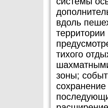
системы ос
дополнител
вдоль пешех
территории
предусмотр
тихого отды
шахматными
зоны; событ
сохранение
последующи
расширение