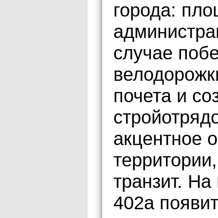
города: пл
администра
случае побе
велодорожк
почета и со
стройотрядо
акцентное о
территории
транзит. Н
402а появит