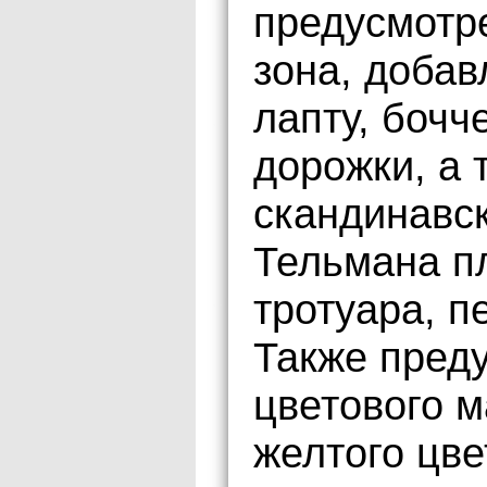
предусмотр
зона, добав
лапту, бочч
дорожки, а 
скандинавск
Тельмана п
тротуара, 
Также пред
цветового м
желтого цв