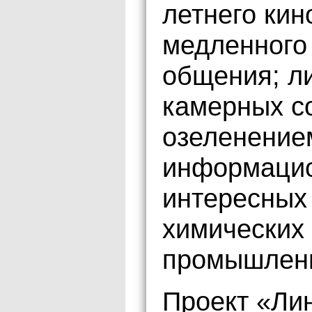
летнего кин
медленного 
общения; л
камерных со
озеленение
информацио
интересных 
химических
промышленн
Проект «Ли