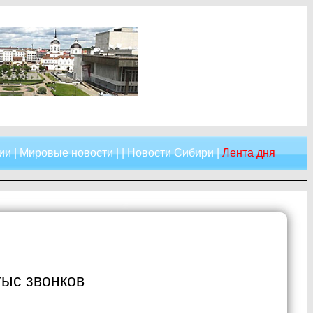
ии
|
Мировые новости
| |
Новости Сибири
|
Лента дня
тыс звонков