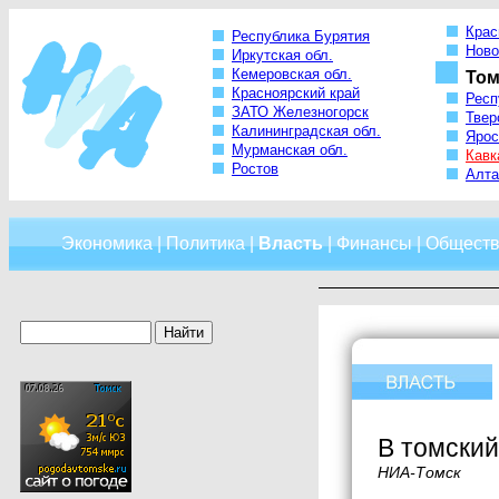
Крас
Республика Бурятия
Ново
Иркутская обл.
Кемеровская обл.
Том
Красноярский край
Респ
ЗАТО Железногорск
Твер
Калининградская обл.
Ярос
Мурманская обл.
Кавк
Ростов
Алта
Экономика
|
Политика
|
Власть
|
Финансы
|
Обществ
В томский
НИА-Томск