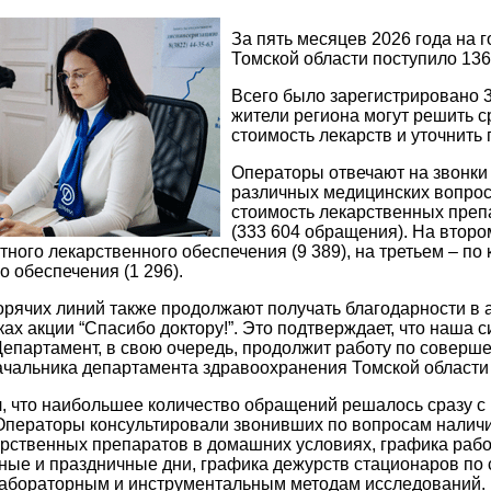
За пять месяцев 2026 года на
Томской области поступило 136
Всего было зарегистрировано 3
жители региона могут решить ср
стоимость лекарств и уточнить
Операторы отвечают на звонки
различных медицинских вопрос
стоимость лекарственных преп
(333 604 обращения). На второ
тного лекарственного обеспечения (9 389), на третьем – п
о обеспечения (1 296).
рячих линий также продолжают получать благодарности в 
ках акции “Спасибо доктору!”. Это подтверждает, что наша
Департамент, в свою очередь, продолжит работу по соверш
начальника департамента здравоохранения Томской област
л, что наибольшее количество обращений решалось сразу 
Операторы консультировали звонивших по вопросам наличия
рственных препаратов в домашних условиях, графика рабо
ные и праздничные дни, графика дежурств стационаров по
лабораторным и инструментальным методам исследований.