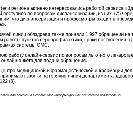
ители региона активно интересовались работой сервиса «Зд
 поступило по вопросам диспансеризации, из них 175 чере
ним, что диспансеризация и профосмотры входят в презид
ь».
ячей линии облздрава также приняли 1 997 обращений на 
м работы пунктов серопрофилактики, сроки поступления в 
 рамках системы ОМС.
ою работу онлайн-сервис по вопросам льготного лекарственн
 онлайн-анкета для подачи обращения.
Центра медицинской и фармацевтической информации депа
 принимают звонки на горячие линии департамента здравоох
122 (3).
материала ссылка на Независимое информационное агентство обязательна!