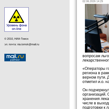
02.06.2026 14:29
© 2010, НИА-Томск
эл. почта: nia.tomsk@mail.ru
вопросам льго
лекарственног
«Операторы го
региона в рам
верном пути. 
отметил и.о. 
Он подчеркну
организаций. 
хранения лека
числе в выход
подготовки к 