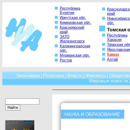
Республика
Краснодарск
Бурятия
край
Иркутская обл.
Новосибирск
Кемеровская обл.
обл.
Красноярский
Томская о
край
Республика
ЗАТО
Хакасия
Железногорск
Тверская обл
Калининградская
Ярославская
обл.
Кавказ
Мурманская обл.
Алтай
Ростов
Экономика
|
Политика
|
Власть
|
Финансы
|
Обществ
Мировые новости
|