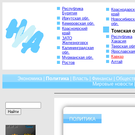
Республика
Краснодарск
Бурятия
край
Иркутская обл.
Новосибирск
Кемеровская обл.
обл.
Красноярский
Томская о
край
Республика
ЗАТО
Хакасия
Железногорск
Тверская обл
Калининградская
Ярославская
обл.
Кавказ
Мурманская обл.
Алтай
Ростов
Экономика
|
Политика
|
Власть
|
Финансы
|
Общест
Мировые новости
|