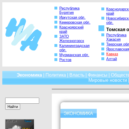
Республика
Краснодарск
Бурятия
край
Иркутская обл.
Новосибирск
Кемеровская обл.
обл.
Красноярский
Томская о
край
Республика
ЗАТО
Хакасия
Железногорск
Тверская обл
Калининградская
Ярославская
обл.
Кавказ
Мурманская обл.
Алтай
Ростов
Экономика
|
Политика
|
Власть
|
Финансы
|
Общест
Мировые новости
|