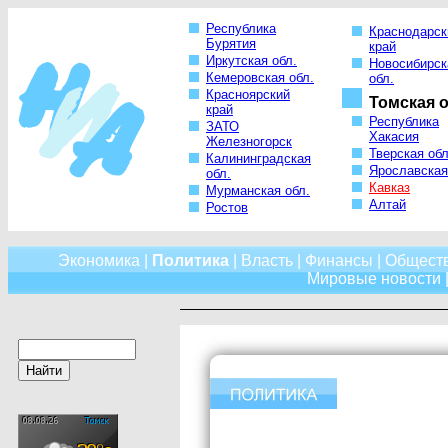
Республика
Краснодарск
Бурятия
край
Иркутская обл.
Новосибирск
Кемеровская обл.
обл.
Красноярский
Томская о
край
Республика
ЗАТО
Хакасия
Железногорск
Тверская обл
Калининградская
Ярославская
обл.
Кавказ
Мурманская обл.
Алтай
Ростов
Экономика
|
Политика
|
Власть
|
Финансы
|
Общест
Мировые новости
|