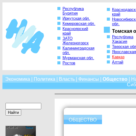
Республика
Краснодарск
Бурятия
край
Иркутская обл.
Новосибирск
Кемеровская обл.
обл.
Красноярский
Томская о
край
Республика
ЗАТО
Хакасия
Железногорск
Тверская обл
Калининградская
Ярославская
обл.
Кавказ
Мурманская обл.
Алтай
Ростов
Экономика
|
Политика
|
Власть
|
Финансы
|
Общество
|
Н
Сиб