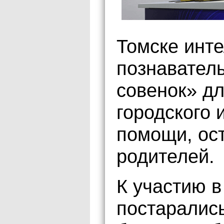
Томске инт
познавател
совенок» д
городского 
помощи, ос
родителей.
К участию в
постаралис