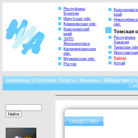
Республика
Краснодарск
Бурятия
край
Иркутская обл.
Новосибирск
Кемеровская обл.
обл.
Красноярский
Томская о
край
Республика
ЗАТО
Хакасия
Железногорск
Тверская обл
Калининградская
Ярославская
обл.
Кавказ
Мурманская обл.
Алтай
Ростов
Экономика
|
Политика
|
Власть
|
Финансы
|
Общество
|
Н
Сиб