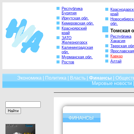
Республика
Краснодарск
Бурятия
край
Иркутская обл.
Новосибирск
Кемеровская обл.
обл.
Красноярский
Томская о
край
Республика
ЗАТО
Хакасия
Железногорск
Тверская обл
Калининградская
Ярославская
обл.
Кавказ
Мурманская обл.
Алтай
Ростов
Экономика
|
Политика
|
Власть
|
Финансы
|
Общест
Мировые новости
|