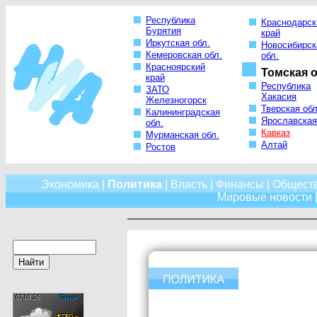
Республика
Краснодарск
Бурятия
край
Иркутская обл.
Новосибирск
Кемеровская обл.
обл.
Красноярский
Томская о
край
Республика
ЗАТО
Хакасия
Железногорск
Тверская обл
Калининградская
Ярославская
обл.
Кавказ
Мурманская обл.
Алтай
Ростов
Экономика
|
Политика
|
Власть
|
Финансы
|
Общест
Мировые новости
|