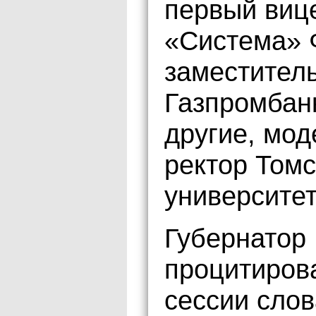
первый виц
«Система» 
заместител
Газпромбан
другие, мо
ректор Томс
университе
Губернатор
процитиров
сессии сло