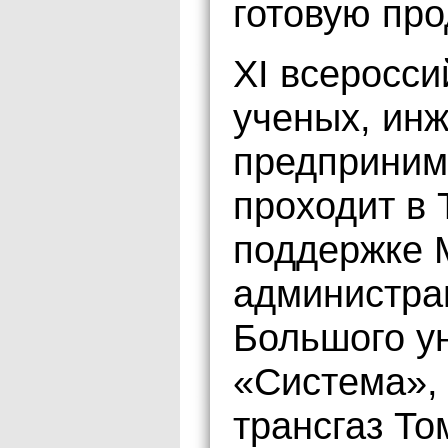
готовую пр
XI всеросс
ученых, ин
предприни
проходит в 
поддержке 
администра
Большого у
«Система»,
трансгаз То