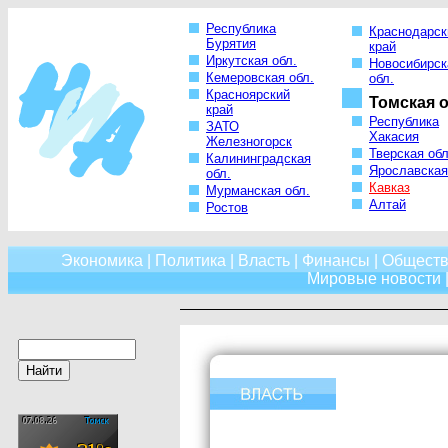
Республика
Краснодарск
Бурятия
край
Иркутская обл.
Новосибирск
Кемеровская обл.
обл.
Красноярский
Томская о
край
Республика
ЗАТО
Хакасия
Железногорск
Тверская обл
Калининградская
Ярославская
обл.
Кавказ
Мурманская обл.
Алтай
Ростов
Экономика
|
Политика
|
Власть
|
Финансы
|
Обществ
Мировые новости
|