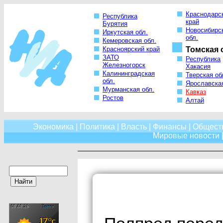
Краснодарс
Республика
край
Бурятия
Новосибирс
Иркутская обл.
обл.
Кемеровская обл.
Красноярский край
Томская 
ЗАТО
Республика
Железногорск
Хакасия
Калининградская
Тверская об
обл.
Ярославская
Мурманская обл.
Кавказ
Ростов
Алтай
Экономика
|
Политика
|
Власть
|
Финансы
|
Общест
Мировые новости
|