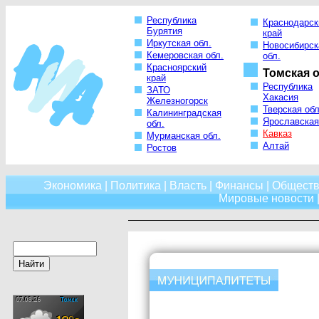
Республика
Краснодарск
Бурятия
край
Иркутская обл.
Новосибирск
Кемеровская обл.
обл.
Красноярский
Томская о
край
Республика
ЗАТО
Хакасия
Железногорск
Тверская обл
Калининградская
Ярославская
обл.
Кавказ
Мурманская обл.
Алтай
Ростов
Экономика
|
Политика
|
Власть
|
Финансы
|
Обществ
Мировые новости
|