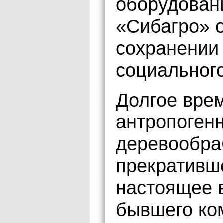
оборудован
«Сибагро» 
сохранении 
социального
Долгое вре
антропоген
деревообра
прекративше
настоящее 
бывшего ко