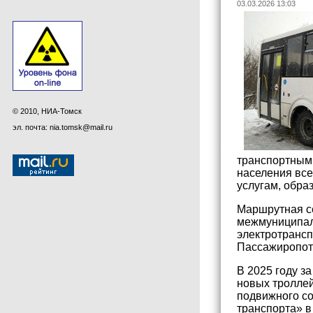
03.03.2026 13:03
© 2010, НИА-Томск
эл. почта: nia.tomsk@mail.ru
транспортным
населения все
услугам, обра
Маршрутная се
межмуниципал
электротрансп
Пассажиропото
В 2025 году з
новых троллей
подвижного со
транспорта» в