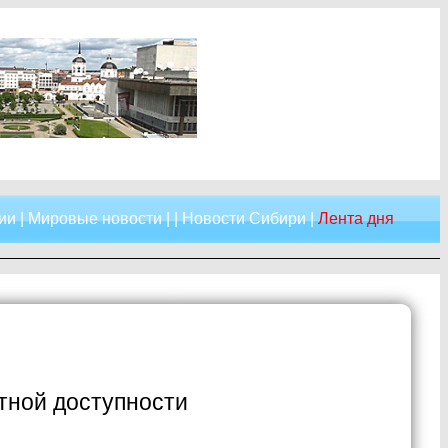
ии
|
Мировые новости
| |
Новости Сибири
|
Лента дня
тной доступности