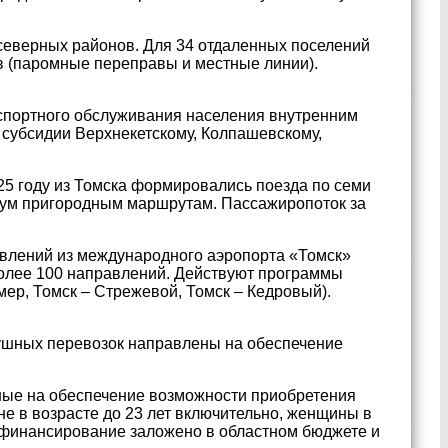
северных районов. Для 34 отдаленных поселений
в (паромные переправы и местные линии).
спортного обслуживания населения внутренним
субсидии Верхнекетскому, Колпашевскому,
25 году из Томска формировались поезда по семи
двум пригородным маршрутам. Пассажиропоток за
влений из международного аэропорта «Томск»
более 100 направлений. Действуют программы
р, Томск – Стрежевой, Томск – Кедровый).
ушных перевозок направлены на обеспечение
ные на обеспечение возможности приобретения
е в возрасте до 23 лет включительно, женщины в
е финансирование заложено в областном бюджете и