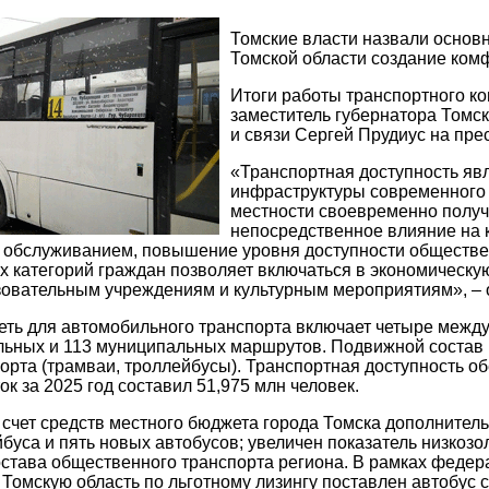
Томские власти назвали основ
Томской области создание ком
Итоги работы транспортного ко
заместитель губернатора Томск
и связи Сергей Прудиус на пре
«Транспортная доступность я
инфраструктуры современного 
местности своевременно получ
непосредственное влияние на 
 обслуживанием, повышение уровня доступности обществен
х категорий граждан позволяет включаться в экономическую
зовательным учреждениям и культурным мероприятиям», – 
ть для автомобильного транспорта включает четыре межд
ьных и 113 муниципальных маршрутов. Подвижной состав н
орта (трамваи, троллейбусы). Транспортная доступность обе
к за 2025 год составил 51,975 млн человек.
а счет средств местного бюджета города Томска дополнител
буса и пять новых автобусов; увеличен показатель низкозо
става общественного транспорта региона. В рамках федер
 Томскую область по льготному лизингу поставлен автобус 