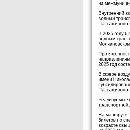
на межмуници
Внутренний во
водный трансп
Пассажиропото
В 2025 году 
водным трансп
Молчановском
Протяженность
направлениям 
2025 год соста
В сфере возд
имени Николая
субсидировани
Пассажиропото
Реализуемые 
транспортной 
На маршруте 
билетов по сп
возрасте свыш