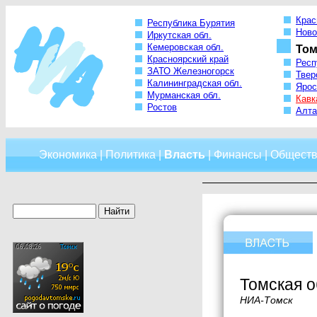
Крас
Республика Бурятия
Ново
Иркутская обл.
Кемеровская обл.
Том
Красноярский край
Респ
ЗАТО Железногорск
Твер
Калининградская обл.
Ярос
Мурманская обл.
Кавк
Ростов
Алта
Экономика
|
Политика
|
Власть
|
Финансы
|
Обществ
Томская о
НИА-Томск