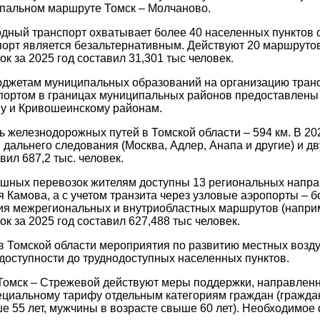
пальном маршруте Томск – Молчаново.
дный транспорт охватывает более 40 населенных пунктов 
орт является безальтернативным. Действуют 20 маршруто
к за 2025 год составил 31,301 тыс человек.
бюджетам муниципальных образований на организацию тран
ортом в границах муниципальных районов предоставлены 
у и Кривошеинскому районам.
 железнодорожных путей в Томской области – 594 км. В 20
дальнего следования (Москва, Адлер, Анапа и другие) и 
вил 687,2 тыс. человек.
ушных перевозок жителям доступны 13 региональных напра
 Камова, а с учетом транзита через узловые аэропорты – 
я межрегиональных и внутриобластных маршрутов (наприме
к за 2025 год составил 627,488 тыс человек.
в Томской области мероприятия по развитию местных возд
доступности до труднодоступных населенных пунктов.
Томск – Стрежевой действуют меры поддержки, направлен
ециальному тарифу отдельным категориям граждан (граждан
е 55 лет, мужчины в возрасте свыше 60 лет). Необходимо