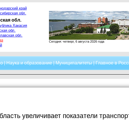
нодарский край
сибирская обл.
ская обл.
ублика Хакасия
ская обл.
лавская обл.
аз
Сегодня: четверг, 6 августа 2026 года
й
о
|
Наука и образование
|
Муниципалитеты
|
Главное в Росс
бласть увеличивает показатели транспор