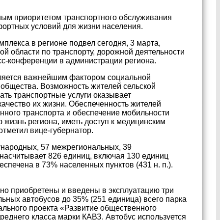
ным приоритетом транспортного обслуживания
фортных условий для жизни населения.
мплекса в регионе подвел сегодня, 3 марта,
ой области по транспорту, дорожной деятельности
сс-конференции в администрации региона.
вляется важнейшим фактором социальной
общества. Возможность жителей сельской
ать транспортные услуги оказывает
качество их жизни. Обеспеченность жителей
ного транспорта и обеспечение мобильности
 жизнь региона, иметь доступ к медицинским
отметил вице-губернатор.
ународных, 57 межрегиональных, 39
асчитывает 826 единиц, включая 130 единиц
спечена в 73% населенных пунктов (431 н. п.).
ьно приобретены и введены в эксплуатацию три
льных автобусов до 35% (251 единица) всего парка
ального проекта «Развитие общественного
среднего класса марки КАВЗ. Автобус используется