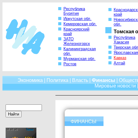
Республика
Краснодарск
Бурятия
край
Иркутская обл.
Новосибирск
Кемеровская обл.
обл.
Красноярский
Томская о
край
Республика
ЗАТО
Хакасия
Железногорск
Тверская обл
Калининградская
Ярославская
обл.
Кавказ
Мурманская обл.
Алтай
Ростов
Экономика
|
Политика
|
Власть
|
Финансы
|
Общест
Мировые новости
|