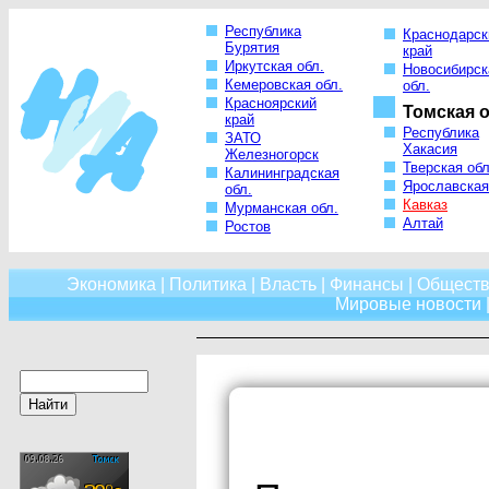
Республика
Краснодарск
Бурятия
край
Иркутская обл.
Новосибирск
Кемеровская обл.
обл.
Красноярский
Томская о
край
Республика
ЗАТО
Хакасия
Железногорск
Тверская обл
Калининградская
Ярославская
обл.
Кавказ
Мурманская обл.
Алтай
Ростов
Экономика
|
Политика
|
Власть
|
Финансы
|
Обществ
Мировые новости
|