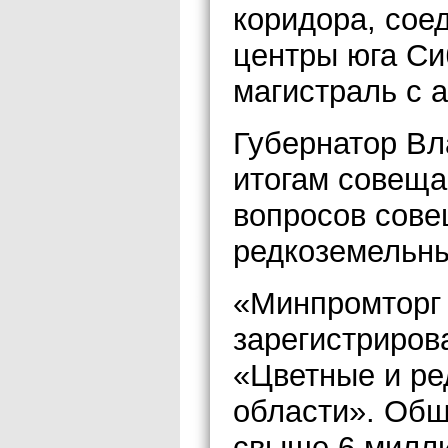
коридора, со
центры юга Си
магистраль с 
Губернатор Вл
итогам совеща
вопросов сове
редкоземельны
«Минпромторг 
зарегистриро
«Цветные и р
области». Общ
свыше 6 милли