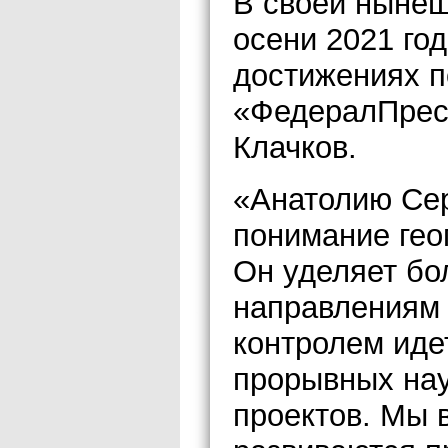
В своей нынеш
осени 2021 го
достижениях п
«ФедералПрес
Клачков.
«Анатолию Сер
понимание гео
Он уделяет бо
направлениям 
контролем иде
прорывных нау
проектов. Мы 