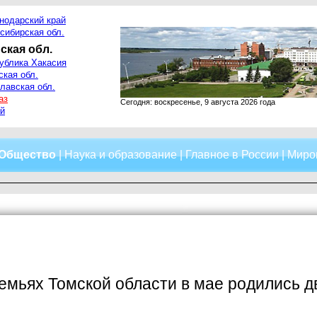
нодарский край
сибирская обл.
ская обл.
ублика Хакасия
ская обл.
лавская обл.
аз
Сегодня: воскресенье, 9 августа 2026 года
й
Общество
|
Наука и образование
|
Главное в России
|
Миро
емьях Томской области в мае родились 