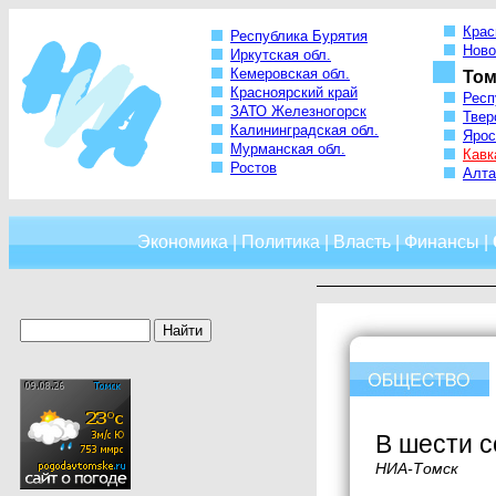
Крас
Республика Бурятия
Ново
Иркутская обл.
Кемеровская обл.
Том
Красноярский край
Респ
ЗАТО Железногорск
Твер
Калининградская обл.
Ярос
Мурманская обл.
Кавк
Ростов
Алта
Экономика
|
Политика
|
Власть
|
Финансы
|
В шести с
НИА-Томск