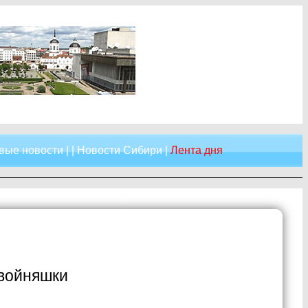
вые новости
| |
Новости Сибири
|
Лента дня
двойняшки