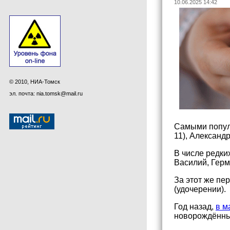
10.06.2025 14:42
© 2010, НИА-Томск
эл. почта: nia.tomsk@mail.ru
Самыми популя
11), Александр
В числе редки
Василий, Герм
За этот же пе
(удочерении).
Год назад,
в м
новорождённых