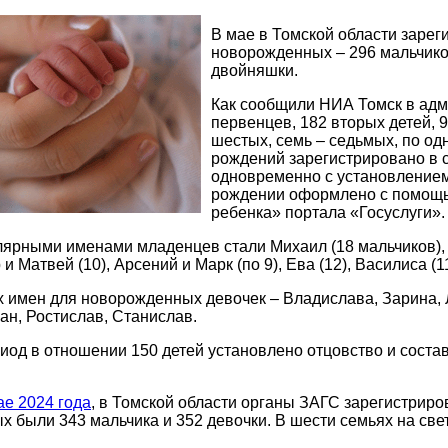
В мае в Томской области зарег
новорожденных – 296 мальчиков
двойняшки.
Как сообщили НИА Томск в адм
первенцев, 182 вторых детей, 95
шестых, семь – седьмых, по од
рождений зарегистрировано в се
одновременно с установлением 
рождении оформлено с помощь
ребенка» портала «Госуслуги».
рными именами младенцев стали Михаил (18 мальчиков), Ан
 и Матвей (10), Арсений и Марк (по 9), Ева (12), Василиса (
х имен для новорожденных девочек – Владислава, Зарина, 
ан, Ростислав, Станислав.
риод в отношении 150 детей установлено отцовство и соста
ае 2024 года
, в Томской области органы ЗАГС зарегистриро
 были 343 мальчика и 352 девочки. В шести семьях на све