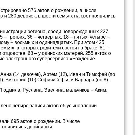
истрировано 576 актов о рождении, в числе
 и 280 девочек, в шести семьях на свет появились
инистрации региона, среди новорожденных 227
 – третьих, 36 – четвертых, 18 – пятых, четыре –
ному – восьмых и одиннадцатых. При этом 425
мьях, в которых родители состоят в браке, 81 –
отцовства, 68 – у одиноких матерей. 255 актов о
ю электронного суперсервиса «Рождение
на (14 девочек), Артём (12), Иван и Тимофей (по
11), Виктория (10) София/Софья и Варвара (по 8).
Людмила, Руслана, Эвелина, мальчиков – Аким,
влено четыре записи актов об усыновлении
вали 695 актов о рождении. В числе
т появились двойняшки.