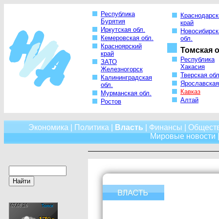
Республика
Краснодарск
Бурятия
край
Иркутская обл.
Новосибирск
Кемеровская обл.
обл.
Красноярский
Томская о
край
Республика
ЗАТО
Хакасия
Железногорск
Тверская обл
Калининградская
Ярославская
обл.
Кавказ
Мурманская обл.
Алтай
Ростов
Экономика
|
Политика
|
Власть
|
Финансы
|
Общест
Мировые новости
|