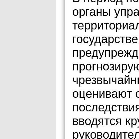
органы упра
территориа
государств
предупрежд
прогнозиру
чрезвычайны
оценивают 
последстви
вводятся кр
руководите