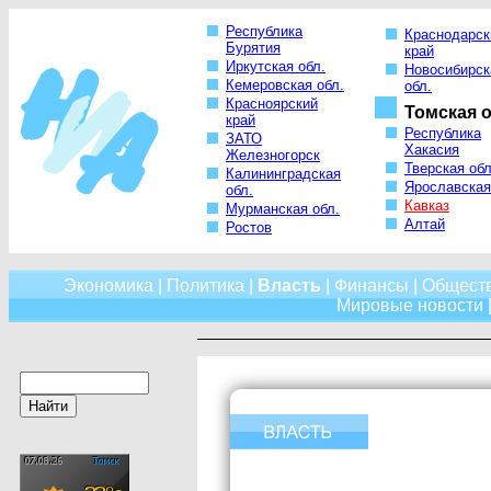
Республика
Краснодарск
Бурятия
край
Иркутская обл.
Новосибирск
Кемеровская обл.
обл.
Красноярский
Томская о
край
Республика
ЗАТО
Хакасия
Железногорск
Тверская обл
Калининградская
Ярославская
обл.
Кавказ
Мурманская обл.
Алтай
Ростов
Экономика
|
Политика
|
Власть
|
Финансы
|
Общест
Мировые новости
|